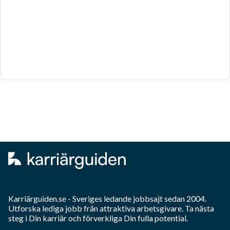
Karriärguiden.se - Sveriges ledande jobbsajt sedan 2004.
Utforska lediga jobb från attraktiva arbetsgivare. Ta nästa
steg i Din karriär och förverkliga Din fulla potential.