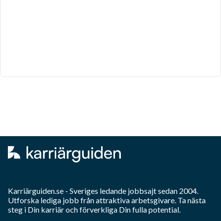
Karriärguiden.se - Sveriges ledande jobbsajt sedan 2004.
Utforska lediga jobb från attraktiva arbetsgivare. Ta nästa
steg i Din karriär och förverkliga Din fulla potential.