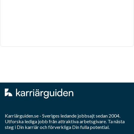
Karriärguiden.se - Sveriges ledande jobbsajt sedan 2004.
Utforska lediga jobb från attraktiva arbetsgivare. Ta nästa
steg i Din karriär och förverkliga Din fulla potential.