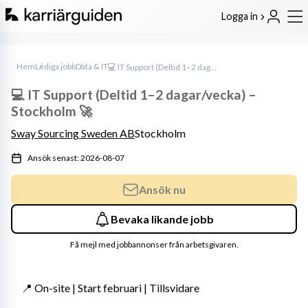
Logga in
Hem
Lediga jobb
Data & IT
💻 IT Support (Deltid 1–2 dagar/vecka) – Stockholm 🚀
💻 IT Support (Deltid 1–2 dagar/vecka) –
Stockholm 🚀
Sway Sourcing Sweden AB
Stockholm
Ansök senast: 2026-08-07
Ansök nu
Bevaka likande jobb
Få mejl med jobbannonser från arbetsgivaren.
📍 On-site | Start februari | Tillsvidare