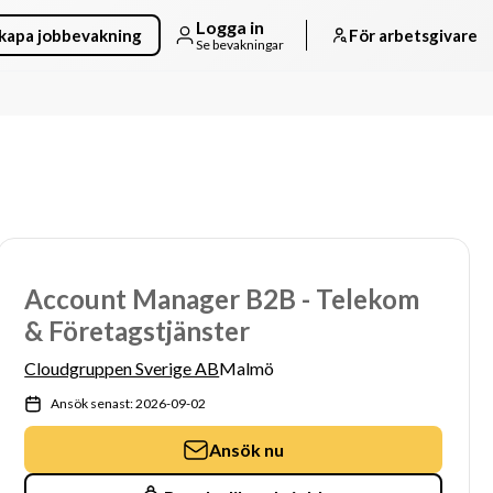
Logga in
kapa jobbevakning
För arbetsgivare
Se bevakningar
Account Manager B2B - Telekom
& Företagstjänster
Cloudgruppen Sverige AB
Malmö
Ansök senast: 2026-09-02
Ansök nu