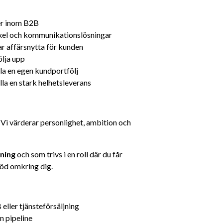
er inom B2B
xel och kommunikationslösningar
r affärsnytta för kunden
följa upp
la en egen kundportfölj
la en stark helhetsleverans
. Vi värderar personlighet, ambition och 
ning
 och som trivs i en roll där du får 
töd omkring dig.
eller tjänsteförsäljning
n pipeline