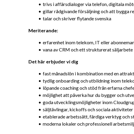
trivs i affärsdialoger via telefon, digitala 
gillar rådgivande försäljning och att bygga r
talar och skriver flytande svenska
Meriterande:
erfarenhet inom telekom, IT eller abonnema
vana av CRM och ett strukturerat säljarbete
Det här erbjuder vi dig
fast månadslön i kombination med en attrakt
tydlig onboarding och utbildning inom telek
löpande coaching och stöd från erfarna chefe
möjlighet att påverka hur du bygger och utve
goda utvecklingsmöjligheter inom Cloudgru
säljtävlingar, kickoffs och sociala aktiviteter
etablerade arbetssätt, färdiga verktyg och 
moderna lokaler och professionell arbetsmiljö