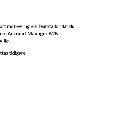
ort motivering via Teamtailor där du 
som 
Account Manager B2B – 
yllie
 .
ttas tidigare.