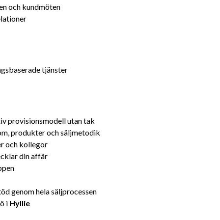
möten och kundmöten
elationer
ngsbaserade tjänster
iv provisionsmodell utan tak
om, produkter och säljmetodik
r och kollegor
cklar din affär
ppen
stöd genom hela säljprocessen
 i 
Hyllie