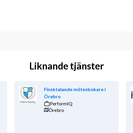
Liknande tjänster
Finsktalande mötesbokare i
Örebro
PerformIQ
Örebro