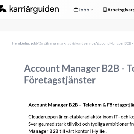
Jobb
Arbetsgivarp
Hem
Lediga jobb
Försäljning, marknad & kundservice
Account Manager B2B - 
Account Manager B2B - T
Företagstjänster
Account Manager B2B – Telekom & Företagstjäns
Cloudgruppen är en etablerad aktör inom IT- och ko
Sverige, med stark tillväxt och tydliga ambitioner fr
Manager B2B
 till vårt kontor i 
Hyllie
 .