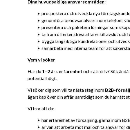
Dina huvudsakliga ansvarsområden:
prospektera och utveckla nya företagskund
genomföra behovsanalyser inom telefoni, vä
presentera och paketera lösningar som skapa
ta fram offerter, driva affärer till avslut och 
bygga långsiktiga kundrelationer och utveck
samarbeta med interna team för att säkerstäl
Vem vi söker
Har du 
1–2 års erfarenhet
 och rätt driv? Sök ändå
potential högt.
Vi söker dig som vill ta nästa steg inom 
B2B-försälj
ägarskap över din affär, samtidigt som du har rätt s
Vi tror att du:
har erfarenhet av försäljning, gärna inom B2B 
är van att arbeta mot mål och ta ansvar för di