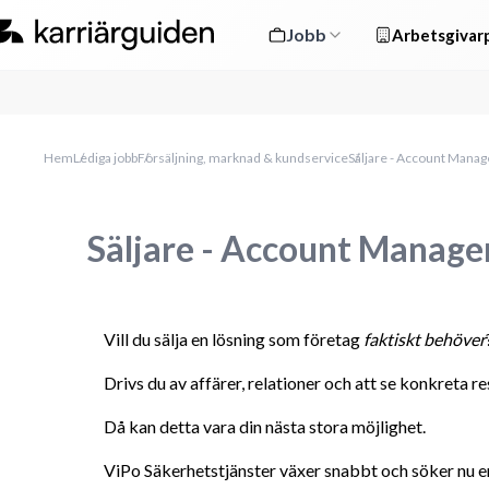
Jobb
Arbetsgivarp
Hem
Lediga jobb
Försäljning, marknad & kundservice
Säljare - Account Manag
Säljare - Account Manage
Vill du sälja en lösning som företag 
faktiskt behöver
Drivs du av affärer, relationer och att se konkreta re
Då kan detta vara din nästa stora möjlighet.
ViPo Säkerhetstjänster växer snabbt och söker nu 