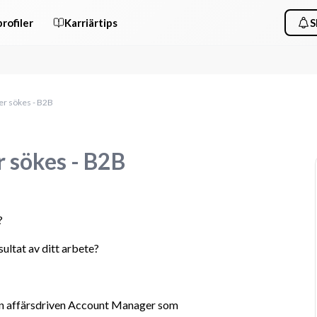
rofiler
Karriärtips
S
er sökes - B2B
r sökes - B2B
?
sultat av ditt arbete?
en affärsdriven Account Manager som 