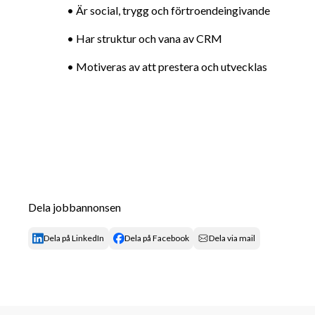
• Är social, trygg och förtroendeingivande
• Har struktur och vana av CRM
• Motiveras av att prestera och utvecklas
Dela jobbannonsen
Dela på LinkedIn
Dela på Facebook
Dela via mail