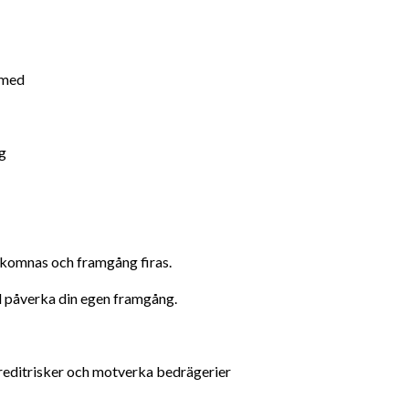
 med
g
älkomnas och framgång firas.
ill påverka din egen framgång.
reditrisker och motverka bedrägerier 