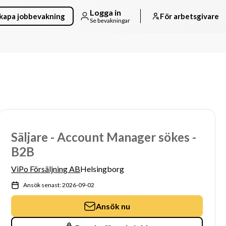
Logga in
kapa jobbevakning
För arbetsgivare
Se bevakningar
Säljare - Account Manager sökes -
B2B
ViPo Försäljning AB
Helsingborg
Ansök senast: 2026-09-02
Ansök nu