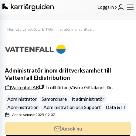
Logga in
Hem
Lediga jobb
Data & IT
Administratör inom driftverksamhet till Vattenfall Eldistribution
Administratör inom driftverksamhet till
Vattenfall Eldistribution
Vattenfall AB
Trollhättan,
Västra Götalands län
Administratör
Samordnare
It administratör
Administration
Administration och Support
Data & IT
Ansök senast: 2025-09-07
Ansök nu