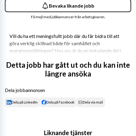
Bevaka likande jobb
Få mejl med jobbannonser från arbetsgivaren.
Vill du ha ett meningsfullt jobb där du får bidra till att 
göra verklig skillnad både för samhället och 
energiomställningen? Hos oss är du en betydande del i 
vårt samhällsviktiga uppdrag och får jobba med 
Detta jobb har gått ut och du kan inte
spännande projekt, teknik i framkant och kollegor som 
längre ansöka
värdesätter varandra. Vattenfall Eldistribution driver en 
samhällskritisk infrastruktur som distribuerar drygt 
hälften av all el som produceras i Sverige. Vårt uppdrag 
Dela jobbannonsen
är att underhålla, driva och vid behov bygga ut ett 
säkert, tillförlitligt och effektivt elnät. Vår verksamhet 
Dela på LinkedIn
Dela på Facebook
Dela via mail
och en trygg elleverans är avgörande för att samhället 
alltid fungerar och kan utvecklas.
Vårt uppdrag är viktigt på riktigt – bli en del av 
Liknande tjänster
Vattenfall Eldistribution!