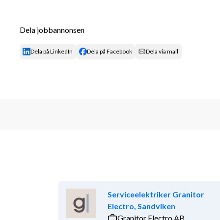
felanmälan
• Kontaktperson till SISAB (skolans hyresvärd) och
Dela jobbannonsen
• Utför Systematiskt brandskyddsarbete SBA samt ä
Dela på LinkedIn
Dela på Facebook
Dela via mail
• Hantera varumottagning och varutransporter
• Kontroll och support av teknisk utrustning, IKT
• Borttagning av lättare klotter
• Sophantering, grovsopor, returpapper
• Ommöbleringar och flyttar inom skolan, aulamöbl
• Ansvar för förråd och lagerutrymmen
• Öppning och vissa dagar stängning av lokaler
Serviceelektriker Granitor
• Kontroll av larm-låssystem samt brandsystem
Electro, Sandviken
Granitor Electro AB