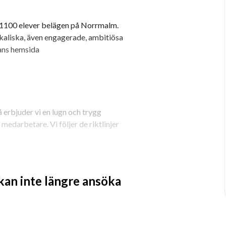
 1100 elever belägen på Norrmalm. 
kaliska, även engagerade, ambitiösa 
ans hemsida 
erbjuder vi en lugn och trygg 
medarbetare. Vi följer de riktlinjer 
 kan inte längre ansöka
ll med många varierande 
dra uppgifter kan förekomma. 
 och fastighet, utföra eller 