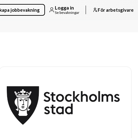
Logga in
kapa jobbevakning
För arbetsgivare
Se bevakningar