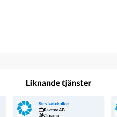
 hantverkare
r Föreståndare för brandfarliga varor
ering
Liknande tjänster
Servicetekniker
Ravema AB
Värnamo