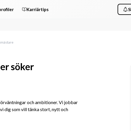
rofiler
Karriärtips
S
ktmästare
er söker
rväntningar och ambitioner. Vi jobbar 
i dig som vill tänka stort, nytt och 