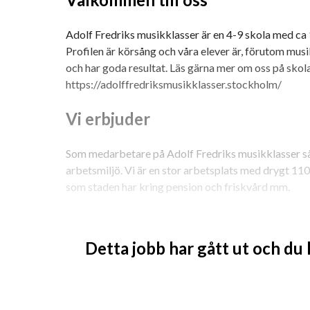
Adolf Fredriks musikklasser är en 4-9 skola med ca
Profilen är körsång och våra elever är, förutom musi
och har goda resultat. Läs gärna mer om oss på skol
https://adolffredriksmusikklasser.stockholm/
Vi erbjuder
Som medarbetare på Adolf Fredriks musikklasser så 
arbetsmiljö. Vi är en stor arbetsplats med drygt 110 
som staden har kring pension och friskvård mm.
Din roll
Detta jobb har gått ut och du
Uppdraget som skolvaktmästare innebär en bred ro
arbetsuppgifter. Nedan listas ett urval av dessa an
• Service, genomgång och underhåll av skolans lokaler