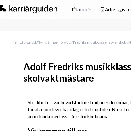
Jobb
Arbetsgivarp
Hem
Lediga jobb
Teknik & ingenjör
Adolf Fredriks musikklasser söker skolva
Adolf Fredriks musikklass
skolvaktmästare
Stockholm – vår huvudstad med miljoner drömmar, fö
för alla som lever här idag och i framtiden. Nu söker v
annorlunda med oss – för stockholmarna.
Välkommen till oss