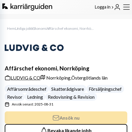
Logga in
Hem
Lediga jobb
Ekonomi
Affärschef ekonomi, Norrköping
Affärschef ekonomi, Norrköping
LUDVIG & CO
Norrköping,
Östergötlands län
Affärsområdeschef
Skatterådgivare
Försäljningschef
Revisor
Ledning
Redovisning & Revision
Ansök senast: 2025-08-31
Ansök nu
Bevaka likande jobb