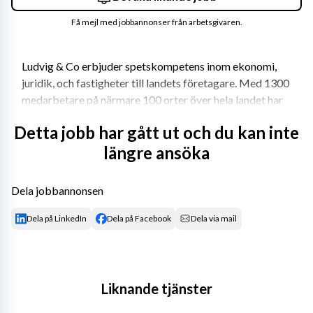
Få mejl med jobbannonser från arbetsgivaren.
Ludvig & Co erbjuder spetskompetens inom ekonomi, 
juridik, och fastigheter till landets företagare. Med 1300 
medarbetare på närmare 100 orter över hela landet har 
vi en oslagbar kompetensbredd. Vill du hänga med på 
Detta jobb har gått ut och du kan inte
vår resa? Vi ger dig kraft att växa som ledare!
längre ansöka
Rollen som Affärschef
Dela jobbannonsen
Du leder en grupp om sju medarbetare inom 
Dela på LinkedIn
Dela på Facebook
Dela via mail
affärsområde ekonomi med målet att vara 
småföretagarens självklara partner. Som Affärschef:
Har du det övergripande ansvaret för 
Liknande tjänster
kundleverans, kvalitét, försäljning, tillväxt, 
kompetensutveckling, samarbete och 