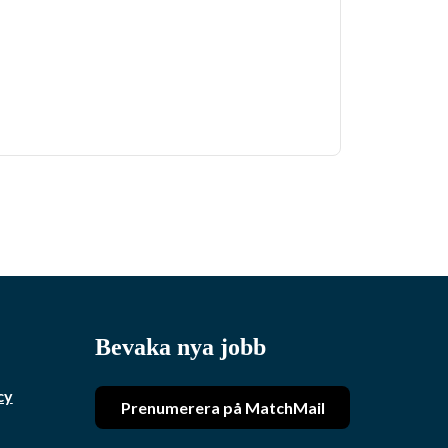
Bevaka nya jobb
cy
Prenumerera på MatchMail