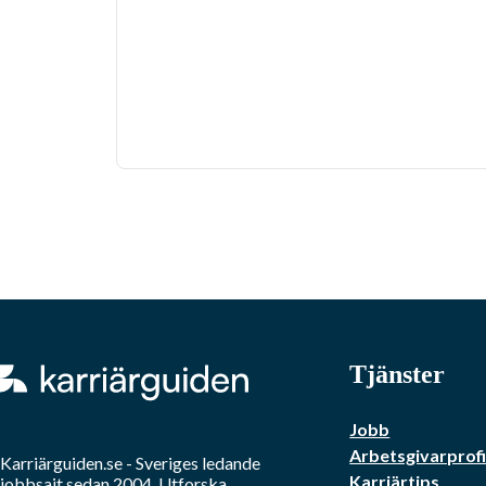
Tjänster
Jobb
Arbetsgivarprofi
Karriärguiden.se - Sveriges ledande
Karriärtips
jobbsajt sedan 2004. Utforska