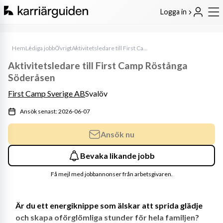
Logga in
Hem
Lediga jobb
Övrigt
Aktivitetsledare till First Camp Röstånga Söderåsen
Aktivitetsledare till First Camp Röstånga
Söderåsen
First Camp Sverige AB
Svalöv
Ansök senast: 2026-06-07
Ansök nu
Bevaka likande jobb
Få mejl med jobbannonser från arbetsgivaren.
Är du ett energiknippe som älskar att sprida glädje 
och skapa oförglömliga stunder för hela familjen? 