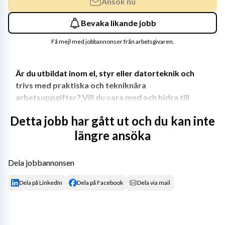
Ansök nu
Bevaka likande jobb
Få mejl med jobbannonser från arbetsgivaren.
Är du utbildat inom el, styr eller datorteknik och 
trivs med praktiska och tekniknära 
arbetsuppgifter? Vill du vara med och bidra till 
Sveriges fossilfria elförsörjning?
Detta jobb har gått ut och du kan inte
längre ansöka
Nu har du möjlighet att göra det hos oss på Ringhals. Vi 
arbetar tillsammans för en fossilfri framtid. För att nå 
Dela jobbannonsen
vårt mål behöver vi engagerade medarbetare som vill 
Dela på LinkedIn
Dela på Facebook
Dela via mail
arbeta hos en av Sveriges största elproducenter och 
samtidigt bidra till ett bättre klimat på vår planet.