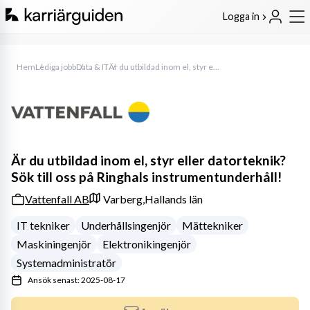
Logga in
Hem
Lediga jobb
Data & IT
Är du utbildad inom el, styr eller datorteknik? Sök till oss på Ringhals instrumentunderhåll!
Är du utbildad inom el, styr eller datorteknik?
Sök till oss på Ringhals instrumentunderhåll!
Vattenfall AB
Varberg,
Hallands län
IT tekniker
Underhållsingenjör
Mättekniker
Maskiningenjör
Elektronikingenjör
Systemadministratör
Ansök senast: 2025-08-17