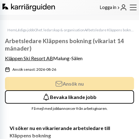
Logga in
Hem
Lediga jobb
Chef, ledarskap & organisation
Arbetsledare Kläppens bokning (vikariat 14 månader)
Arbetsledare Kläppens bokning (vikariat 14
månader)
Kläppen Ski Resort AB
Malung-Sälen
Ansök senast: 2026-08-26
Ansök nu
Bevaka likande jobb
Få mejl med jobbannonser från arbetsgivaren.
Vi söker nu en vikarierande arbetsledare till 
Kläppens bokning