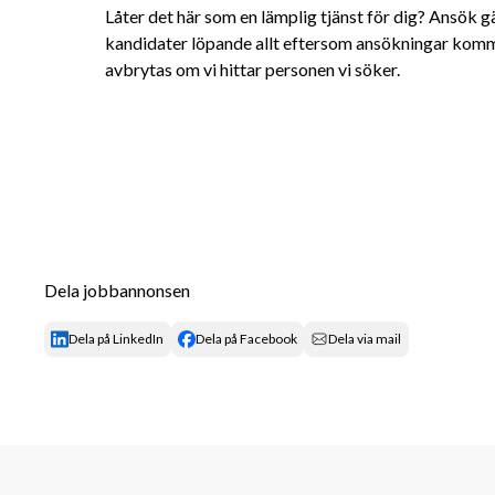
Låter det här som en lämplig tjänst för dig? Ansök gä
kandidater löpande allt eftersom ansökningar komme
avbrytas om vi hittar personen vi söker.
Dela jobbannonsen
Dela på LinkedIn
Dela på Facebook
Dela via mail