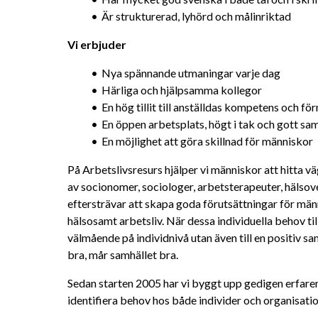
Är strukturerad, lyhörd och målinriktad
Vi erbjuder
Nya spännande utmaningar varje dag
Härliga och hjälpsamma kollegor
En hög tillit till anställdas kompetens och f
En öppen arbetsplats, högt i tak och gott s
En möjlighet att göra skillnad för människor
På Arbetslivsresurs hjälper vi människor att hitta väga
av socionomer, sociologer, arbetsterapeuter, hälso
eftersträvar att skapa goda förutsättningar för männi
hälsosamt arbetsliv. När dessa individuella behov till
välmående på individnivå utan även till en positiv s
bra, mår samhället bra.
Sedan starten 2005 har vi byggt upp gedigen erfarenh
identifiera behov hos både individer och organisatio