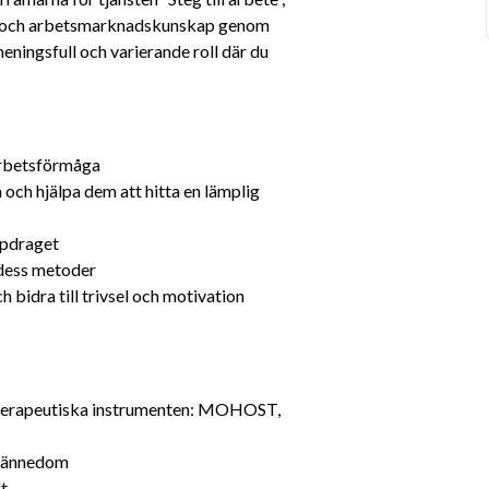
ng och arbetsmarknadskunskap genom 
ningsfull och varierande roll där du 
rbetsförmåga
och hjälpa dem att hitta en lämplig 
ppdraget
 dess metoder
 bidra till trivsel och motivation
terapeutiska instrumenten: MOHOST, 
lkännedom
ft