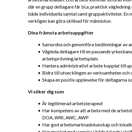
där en grupp deltagare får bl.a. praktisk vägledni
både individuella samtal samt gruppaktiviteter. En me
verkligen kan göra skillnad för människor.
Dina främsta arbetsuppgifter
Samordna och genomföra bedömningar av a
Vägleda deltagare till en passande yrkesbana 
arbetsprövning/arbetsplats
Hantera administrativt arbete kopplat till u
Bidra till utvecklingen av verksamheten och
Skapa en positiv upplevelse för deltagarna och
Vi söker dig som
Är legitimerad arbetsterapeut
Har kompetens av att arbeta med de arbets
DOA, WRI, AWC, AWP
Har god arbetsmarknadskunskap och loka
Har mycket god svenska i både tal och i skri