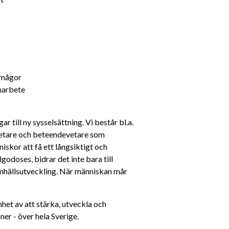
örmågor
amarbete
r till ny sysselsättning. Vi består bl.a. 
vetare och beteendevetare som 
skor att få ett långsiktigt och 
godoses, bidrar det inte bara till 
amhällsutveckling. När människan mår 
et av att stärka, utveckla och 
ner - över hela Sverige.