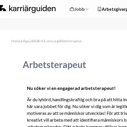
Jobb
Arbetsgivarp
Hem
Lediga jobb
Vård & omsorg
Arbetsterapeut
Arbetsterapeut
Nu söker vi en engagerad arbetsterapeut!
Är du lyhörd, handlingskraftig och bra på att hitta i
här vara jobbet för dig. Nu söker vi dig som är legi
motiveras av att se människor utvecklas! För att trivas
kreativt vill arbeta med att identifiera människors 
arbetsmarknaden. Ditt arbete kommer utföras inom ra