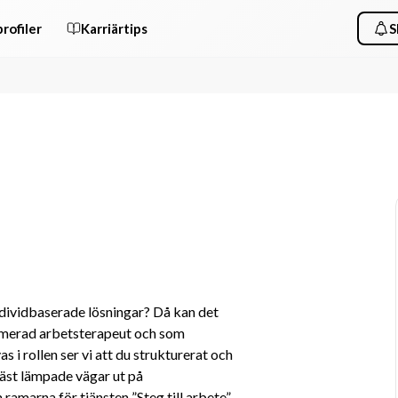
rofiler
Karriärtips
S
ndividbaserade lösningar? Då kan det 
timerad arbetsterapeut och som 
 i rollen ser vi att du strukturerat och 
bäst lämpade vägar ut på 
marna för tjänsten ”Steg till arbete”, 