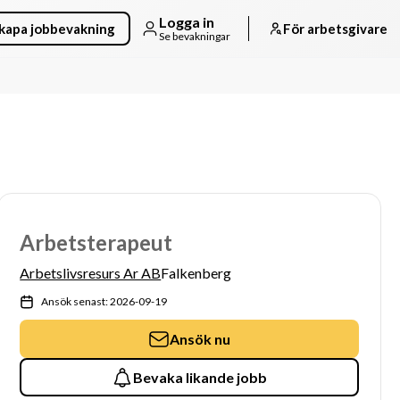
Logga in
kapa jobbevakning
För arbetsgivare
Se bevakningar
Arbetsterapeut
Arbetslivsresurs Ar AB
Falkenberg
Ansök senast: 2026-09-19
Ansök nu
Bevaka likande jobb