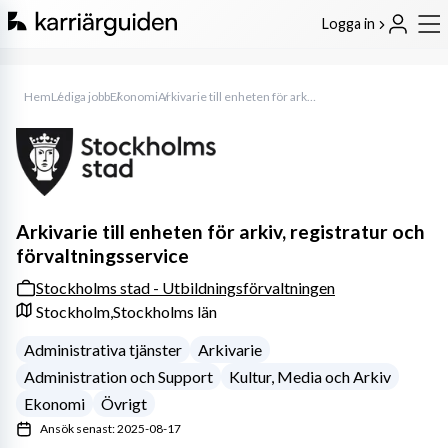
Logga in
Hem
Lediga jobb
Ekonomi
Arkivarie till enheten för arkiv, registratur och förvaltningsservice
Arkivarie till enheten för arkiv, registratur och
förvaltningsservice
Stockholms stad - Utbildningsförvaltningen
Stockholm,
Stockholms län
Administrativa tjänster
Arkivarie
Administration och Support
Kultur, Media och Arkiv
Ekonomi
Övrigt
Ansök senast: 2025-08-17