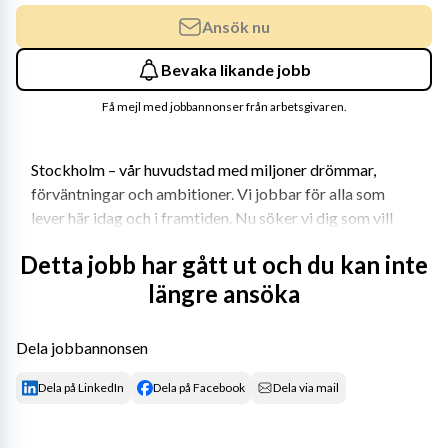
Ansök nu
Bevaka likande jobb
Få mejl med jobbannonser från arbetsgivaren.
Stockholm – vår huvudstad med miljoner drömmar, 
förväntningar och ambitioner. Vi jobbar för alla som 
lever här idag och i framtiden. Nu söker vi dig som vill 
tänka stort, nytt och annorlunda med oss – för 
Detta jobb har gått ut och du kan inte
stockholmarna.
längre ansöka
Nu söker vi dig som vill bli vår nya arkivarie.
Dela jobbannonsen
 Den här rollen passar dig som är en engagerad och 
Dela på LinkedIn
Dela på Facebook
Dela via mail
utvecklingsorienterad arkivarie, med en stark vilja att 
bidra och göra verklig skillnad.