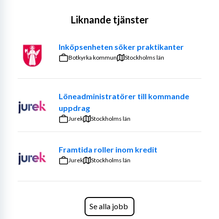
Liknande tjänster
Välkommen till enheten för arkiv, registratur och 
förvaltningsservice (ARF)
Inköpsenheten söker praktikanter
Botkyrka kommun
Stockholms län
Utbildningsförvaltningen i Stockholms stad är Sveriges 
största förvaltning med runt 16 000 anställda. 
Löneadministratörer till kommande
Förvaltningen ansvarar bland annat för drift och 
uppdrag
utveckling av stadens grundskolor och gymnasieskolor.
Jurek
Stockholms län
Hos oss på enheten för arkiv, registratur och 
Framtida roller inom kredit
förvaltningsservice (ARF) får du inte bara ett jobb – du 
Jurek
blir en del av ett proffsigt team i en av Sveriges mest 
Stockholms län
komplexa och samhällsviktiga organisationer.
Vi är sex engagerade kollegor – fyra arkivarier, en 
arkivassistent och en teamledare – som driver 
Se alla jobb
förvaltningens informationshantering och tillsammans 