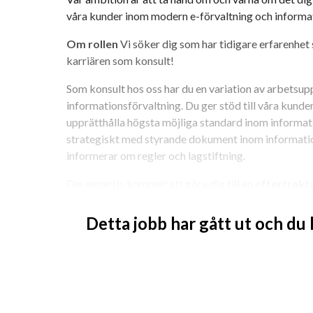
våra kunder inom modern e-förvaltning och informa
Om rollen
 Vi söker dig som har tidigare erfarenhet s
karriären som konsult!
Som konsult hos oss har du en variation av arbetsupp
informationsförvaltning. Du ger stöd till våra kunder
upprätthålla högsta möjliga standard inom informat
strategiskt med styrande dokument inom informatio
informerar om regler och lagstiftning.
Din expertis kommer att göra dig till en 
eftertrakt
Du kommer att ingå i vårt team "Arkiv & Registratur” 
Detta jobb har gått ut och du
nyfiket och engagerat gäng som gärna delar med sig a
att arbeta brett över kompetensområdet. I denna roll 
kunden med möjlighet att arbeta på distans hemifrån,
och uppdragets karaktär.
Kvalifikationer