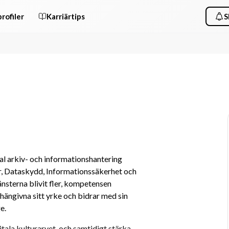
rofiler
Karriärtips
S
al arkiv- och informationshantering 
, Dataskydd, Informationssäkerhet och 
nsterna blivit fler, kompetensen 
 hängivna sitt yrke och bidrar med sin 
e.
tala kulturarvet, och samtidigt stärka 