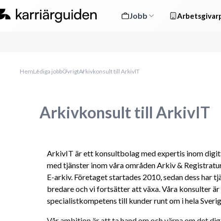
Jobb
Arbetsgivarp
Hem
Lediga jobb
Övrigt
Arkivkonsult till ArkivIT
Arkivkonsult till ArkivIT
ArkivIT är ett konsultbolag med expertis inom digit
med tjänster inom våra områden Arkiv & Registratur
E-arkiv. Företaget startades 2010, sedan dess har tjä
bredare och vi fortsätter att växa. Våra konsulter är
specialistkompetens till kunder runt om i hela Sverig
Vår ambition är att ta hand om och värna om det digi