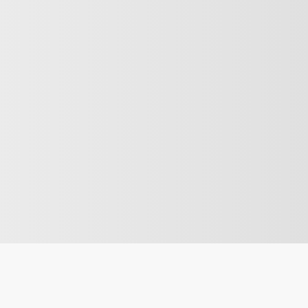
n lärande miljö med öppet klimat och 
 löpande och tjänsten kan komma att 
g rollen eller företaget, är du välkommen 
it.se
.
 nya kollega!