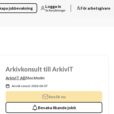
Logga in
kapa jobbevakning
För arbetsgivare
Se bevakningar
Arkivkonsult till ArkivIT
ArkivIT AB
Stockholm
Ansök senast: 2026-06-07
Ansök nu
Bevaka likande jobb