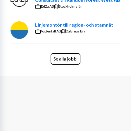
Behärskar svenska och engelska
EdZa AB
Stockholms län
Villkor
Linjemontör till region- och stamnät
Heltid, dagtid
Vattenfall AB
Dalarnas län
Uppdraget startar som en konsultlösning, vilket 
ger dig möjlighet att komma in i verksamheten 
och lära känna både teknik och organisation. 
Målsättningen är att tjänsten ska övergå i en 
Se alla jobb
direktanställning hos kundföretaget när båda 
parter är överens.
Vi arbetar med löpande rekrytering för denna roll. 
Välkommen med din ansökan.
Notera: Vi hanterar endast ansökningar som 
skickas in via vår karriärsida. Vänligen registrera din 
ansökan där för att säkerställa att den tas emot 
och behandlas korrekt.