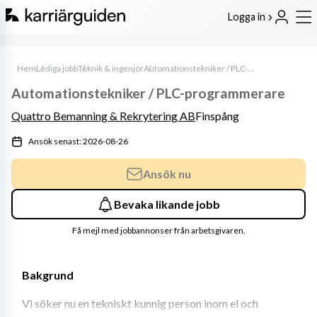
Logga in
Hem
Lediga jobb
Teknik & ingenjör
Automationstekniker / PLC-programmerare
Automationstekniker / PLC-programmerare
Quattro Bemanning & Rekrytering AB
Finspång
Ansök senast: 2026-08-26
Ansök nu
Bevaka likande jobb
Få mejl med jobbannonser från arbetsgivaren.
Bakgrund
Vi söker nu en tekniskt kunnig person inom el och 