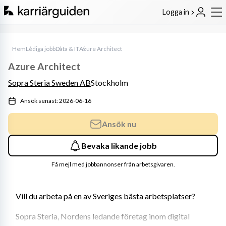
Logga in
Hem
Lediga jobb
Data & IT
Azure Architect
Azure Architect
Sopra Steria Sweden AB
Stockholm
Ansök senast: 2026-06-16
Ansök nu
Bevaka likande jobb
Få mejl med jobbannonser från arbetsgivaren.
Vill du arbeta på en av Sveriges bästa arbetsplatser?
Sopra Steria, Nordens ledande företag inom digital 