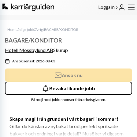
Logga in
Hem
Lediga jobb
Övrigt
BAGARE/KONDITOR
BAGARE/KONDITOR
Hotell Mossbylund AB
Skurup
Ansök senast: 2026-08-03
Ansök nu
Bevaka likande jobb
Få mejl med jobbannonser från arbetsgivaren.
Skapa magi från grunden i vårt bageri i sommar! 
Gillar du känslan av nybakat bröd, perfekt spritsade 
bakverk och ordning i varje detalj? Nu söker vi dig som 