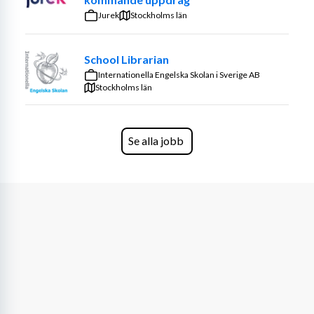
inriktningarna är meriterande. Att samarbeta med 
Jurek
Stockholms län
kollegor och möta gäster med ett varmt leende kommer 
naturligt för dig, och du har förmågan att göra jobbet 
School Librarian
både roligt och magiskt – både under tidiga morgnar 
Internationella Engelska Skolan i Sverige AB
och sena kvällar. Eftersom bageriet är i gång nästan 
Stockholms län
dygnet runt behöver du körkort och tillgång till egen bil.
Vi värdesätter alltid personliga egenskaper framför 
Se alla jobb
erfarenhet. Det viktigaste är att du är en riktig 
Mossbylundare i hjärtat: glad, positiv och inte rädd att 
bjuda på ett leende
VEM ÄR VI? 
Beläget på Skånes vackraste sydkust, är 
Mossbylund med sin lillasyster Bongska Huset i 
Abbekås Hamn, unika platser med en familjär 
arbetsmiljö där vi strävar efter att skapa en trivsam och 
kreativ atmosfär. Vi värnar om korta beslutsvägar som 
ger utrymme för innovation. Vi är kollektivavtalsbundna 
och en Svanenmärkt arbetsplats som särskilt värnar om 