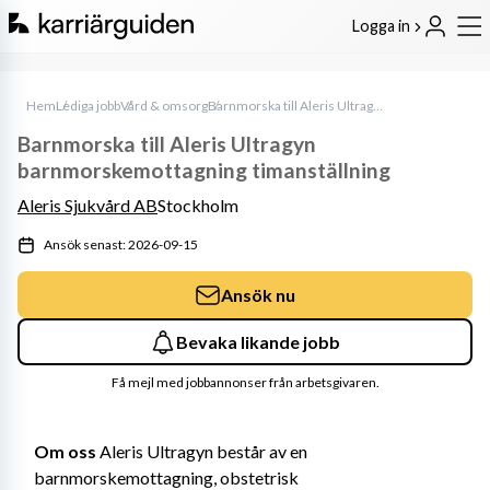
Logga in
Hem
Lediga jobb
Vård & omsorg
Barnmorska till Aleris Ultragyn barnmorskemottagning timanställning
Barnmorska till Aleris Ultragyn
barnmorskemottagning timanställning
Aleris Sjukvård AB
Stockholm
Ansök senast: 2026-09-15
Ansök nu
Bevaka likande jobb
Få mejl med jobbannonser från arbetsgivaren.
Om oss 
Aleris Ultragyn består av en 
barnmorskemottagning, obstetrisk 