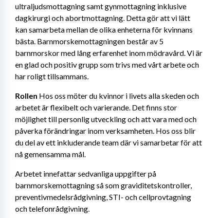
ultraljudsmottagning samt gynmottagning inklusive 
dagkirurgi och abortmottagning. Detta gör att vi lätt 
kan samarbeta mellan de olika enheterna för kvinnans 
bästa. Barnmorskemottagningen består av 5 
barnmorskor med lång erfarenhet inom mödravård. Vi är 
en glad och positiv grupp som trivs med vårt arbete och 
har roligt tillsammans.
Rollen 
Hos oss möter du kvinnor i livets alla skeden och 
arbetet är flexibelt och varierande. Det finns stor 
möjlighet till personlig utveckling och att vara med och 
påverka förändringar inom verksamheten. Hos oss blir 
du del av ett inkluderande team där vi samarbetar för att 
nå gemensamma mål.
Arbetet innefattar sedvanliga uppgifter på 
barnmorskemottagning så som graviditetskontroller, 
preventivmedelsrådgivning, STI- och cellprovtagning 
och telefonrådgivning.