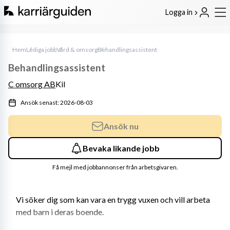
Logga in
Hem
Lediga jobb
Vård & omsorg
Behandlingsassistent
Behandlingsassistent
C omsorg AB
Kil
Ansök senast: 2026-08-03
Ansök nu
Bevaka likande jobb
Få mejl med jobbannonser från arbetsgivaren.
Vi söker dig som kan vara en trygg vuxen och vill arbeta 
med barn i deras boende.