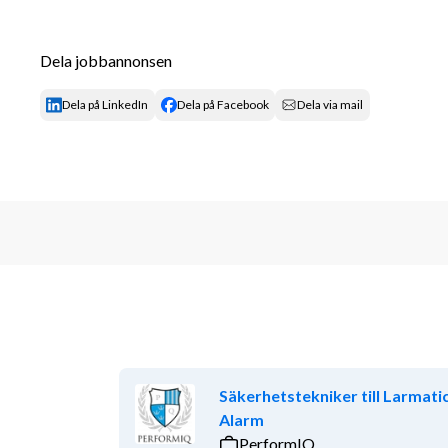
planera och genomföra utbildningar, worksh
stödja chefer och verksamheter i frågor kopp
samordna arbete inom krisledning och stabs
Dela jobbannonsen
omvärldsbevaka och tolka lagar och regelv
skapa samverkansforum och bidra till ökad 
Dela på LinkedIn
Dela på Facebook
Dela via mail
Det här är en roll för dig som trivs med att arbeta r
operativt utförande.
Vem söker vi?
Vi söker dig som har erfarenhet inom exempelvis:
civil beredskap
samhällsskydd
säkerhet
krisledning
Säkerhetstekniker till Larmati
kontinuitetshantering
Alarm
PerformIQ
Du kan ha bakgrund från exempelvis: