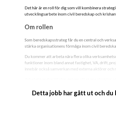
Det här är en roll för dig som vill kombinera strateg
utvecklingsarbete inom civil beredskap och krishan
Om rollen
Som beredskapsstrateg får du en central och verksam
stärka organisationens förmåga inom civil beredskap
Du kommer att arbeta nära flera olika verksamhet
funktioner inom bland annat fastighet, VA, drift, pr
innebär också samverkan med externa aktörer och
Arbetet handlar till stor del om att skapa struktur,
lagkrav och beredskapsarbete till fungerande arbets
Detta jobb har gått ut och du
Dina arbetsuppgifter kommer bland annat att innefa
driva och samordna risk- och sårbarhetsanal
utveckla kontinuitetsplanering och beredsk