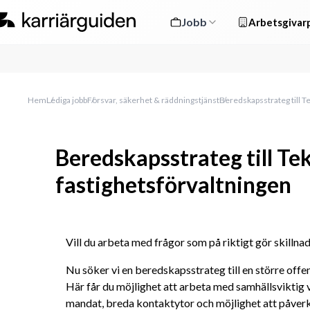
Jobb
Arbetsgivarp
Hem
Lediga jobb
Försvar, säkerhet & räddningstjänst
Beredskapsstrateg till T
Beredskapsstrateg till Te
fastighetsförvaltningen
Vill du arbeta med frågor som på riktigt gör skillna
Nu söker vi en beredskapsstrateg till en större offe
Här får du möjlighet att arbeta med samhällsviktig ve
mandat, breda kontaktytor och möjlighet att påverk