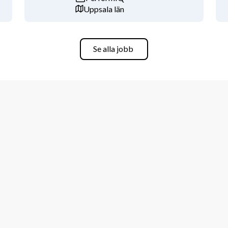
Uppsala län
Se alla jobb
erksamhet
nisationer
ende och pedagogisk. Du har lätt för att 
verksamheten framåt.
et och kan fungera som en trovärdig 
ällssäkerhet.