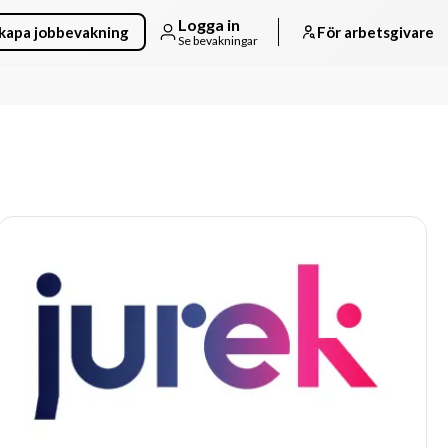
Logga in
kapa jobbevakning
För arbetsgivare
Se bevakningar