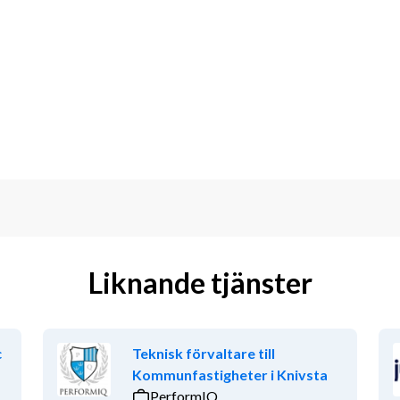
ops och övningar
lade till krisberedskap
funktioner
erk inom området
kompetens i organisationen
ådgivande och vägledande, snarare än 
Liknande tjänster
c
Teknisk förvaltare till
Kommunfastigheter i Knivsta
PerformIQ