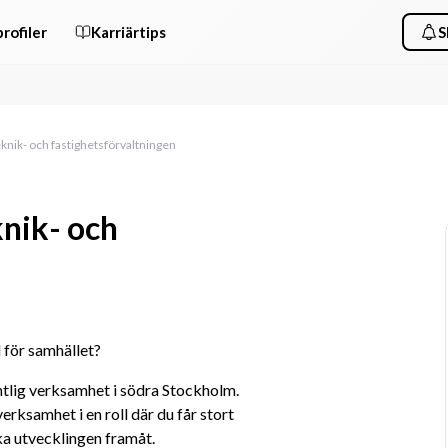
rofiler
Karriärtips
S
eknik- och fastighetsförvaltningen
knik- och
d för samhället?
ntlig verksamhet i södra Stockholm. 
rksamhet i en roll där du får stort 
a utvecklingen framåt.