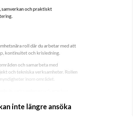
i, samverkan och praktiskt 
tering.
hetsnära roll där du arbetar med att 
, kontinuitet och krisledning.
sområden och samarbeta med 
ojekt och tekniska verksamheter. Rollen 
 myndigheter inom området.
 vägleda verksamheten och omsätta 
sätt i praktiken.
 kan inte längre ansöka
tta:
yser (RSA)
apsarbete