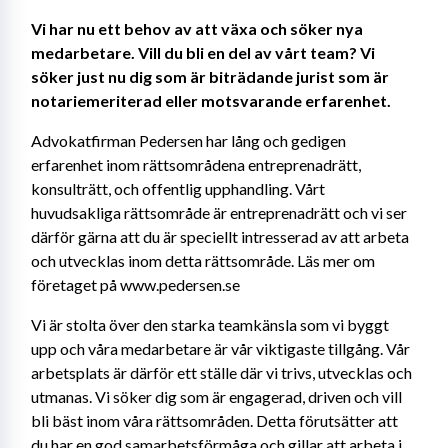
Vi har nu ett behov av att växa och söker nya 
medarbetare. Vill du bli en del av vårt team? Vi 
söker just nu dig som är biträdande jurist som är 
notariemeriterad eller motsvarande erfarenhet. 
Advokatfirman Pedersen har lång och gedigen 
erfarenhet inom rättsområdena entreprenadrätt, 
konsulträtt, och offentlig upphandling. Vårt 
huvudsakliga rättsområde är entreprenadrätt och vi ser 
därför gärna att du är speciellt intresserad av att arbeta 
och utvecklas inom detta rättsområde. Läs mer om 
företaget på www.pedersen.se
Vi är stolta över den starka teamkänsla som vi byggt 
upp och våra medarbetare är vår viktigaste tillgång. Vår 
arbetsplats är därför ett ställe där vi trivs, utvecklas och 
utmanas. Vi söker dig som är engagerad, driven och vill 
bli bäst inom våra rättsområden. Detta förutsätter att 
du har en god samarbetsförmåga och gillar att arbeta i 