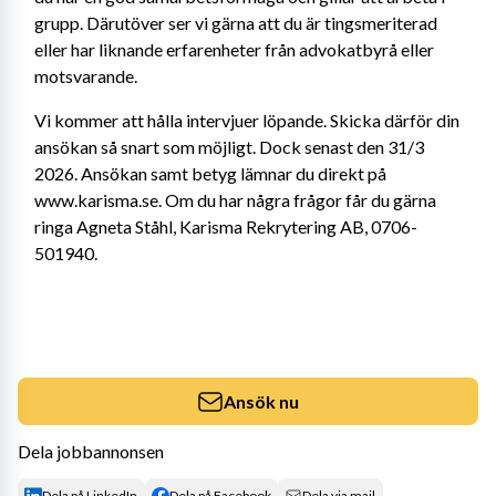
grupp. Därutöver ser vi gärna att du är tingsmeriterad 
eller har liknande erfarenheter från advokatbyrå eller 
motsvarande.
Vi kommer att hålla intervjuer löpande. Skicka därför din 
ansökan så snart som möjligt. Dock senast den 31/3 
2026. Ansökan samt betyg lämnar du direkt på 
www.karisma.se. Om du har några frågor får du gärna 
ringa Agneta Ståhl, Karisma Rekrytering AB, 0706-
501940.
Ansök nu
Dela jobbannonsen
Dela på LinkedIn
Dela på Facebook
Dela via mail