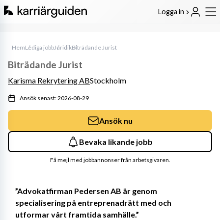
Logga in
Hem
Lediga jobb
Juridik
Biträdande Jurist
Biträdande Jurist
Karisma Rekrytering AB
Stockholm
Ansök senast: 2026-08-29
Ansök nu
Bevaka likande jobb
Få mejl med jobbannonser från arbetsgivaren.
”Advokatfirman Pedersen AB är genom 
specialisering på entreprenadrätt med och 
utformar vårt framtida samhälle.”