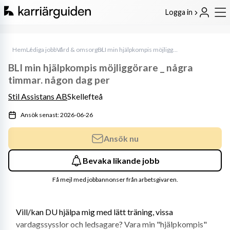
Logga in
Hem
Lediga jobb
Vård & omsorg
BLI min hjälpkompis möjliggörare _ några timmar. någon dag per
BLI min hjälpkompis möjliggörare _ några
timmar. någon dag per
Stil Assistans AB
Skellefteå
Ansök senast: 2026-06-26
Ansök nu
Bevaka likande jobb
Få mejl med jobbannonser från arbetsgivaren.
Vill/kan DU hjälpa mig med lätt träning, vissa 
vardagssysslor och ledsagare? Vara min "hjälpkompis" 