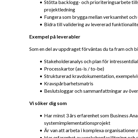
Stötta backlogg- och prioriteringsarbete ti
projektledning
Fungera som brygga mellan verksamhet och
Bidra till validering av levererad funktionali
Exempel på leverabler
Som en del av uppdraget förväntas du ta fram och b
Stakeholderanalys och plan för intressentdia
Processkartor (as-is / to-be)
Strukturerad kravdokumentation, exempelvis 
Kravspårbarhetsmatris
Beslutsloggar och sammanfattningar av öv
Vi söker dig som
Har minst 3 års erfarenhet som Business Analys
systemimplementationsprojekt
Är van att arbeta i komplexa organisationer
Har erfarenhet av workshopfacilitering oc