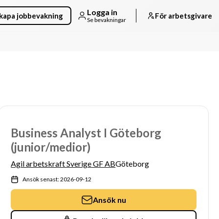
Logga in
kapa jobbevakning
För arbetsgivare
Se bevakningar
Business Analyst I Göteborg
(junior/medior)
Agil arbetskraft Sverige GF AB
Göteborg
Ansök senast: 2026-09-12
Ansök nu