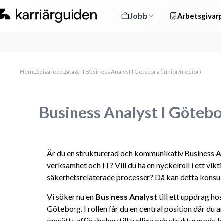
Jobb
Arbetsgivarp
Hem
Lediga jobb
Data & IT
Business Analyst I Göteborg (junior/medior)
Business Analyst I Götebo
Är du en strukturerad och kommunikativ Business Ana
verksamhet och IT? Vill du ha en nyckelroll i ett vik
säkerhetsrelaterade processer? Då kan detta konsul
Vi söker nu en 
Business Analyst
 till ett uppdrag ho
Göteborg. I rollen får du en central position där du a
omsätta affärsbehov till tydliga och strukturerade k