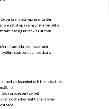
de verksamhetsrepresentanter, 
r om att skapa samsyn mellan olika 
t rätt lösning utvecklas utifrån 
niera framtida processer och 
 tydligt, spårbart och testbart.
juer med verksamhet och tekniska team
 målbild
amtida processer (to-be)
onella och icke-funktionella krav
 testbara