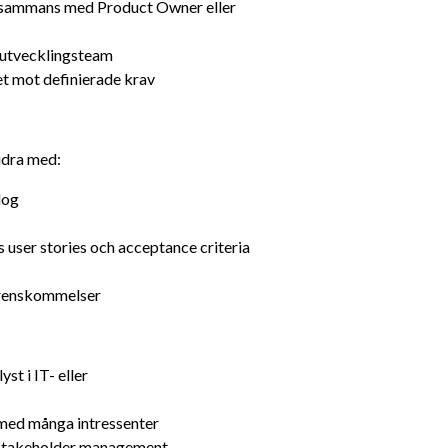
llsammans med Product Owner eller 
 utvecklingsteam
tet mot definierade krav
idra med:
log
user stories och acceptance criteria
erenskommelser
t i IT- eller 
 med många intressenter
h stakeholder management