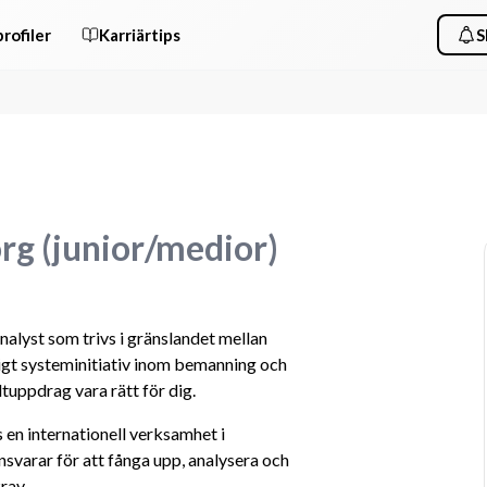
rofiler
Karriärtips
S
rg (junior/medior)
lyst som trivs i gränslandet mellan 
tigt systeminitiativ inom bemanning och 
tuppdrag vara rätt för dig.
s en internationell verksamhet i 
nsvarar för att fånga upp, analysera och 
rav.