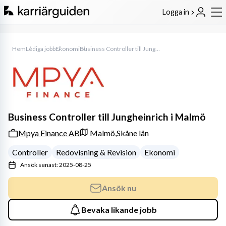
Logga in
Hem
Lediga jobb
Ekonomi
Business Controller till Jungheinrich i Malmö
Business Controller till Jungheinrich i Malmö
Mpya Finance AB
Malmö,
Skåne län
Controller
Redovisning & Revision
Ekonomi
Ansök senast: 2025-08-25
Ansök nu
Bevaka likande jobb