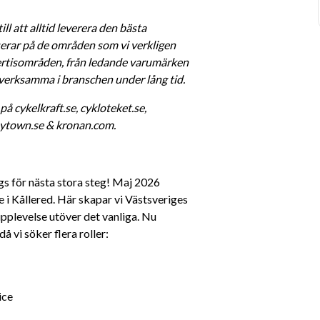
l att alltid leverera den bästa 
serar på de områden som vi verkligen 
ertisområden, från ledande varumärken 
verksamma i branschen under lång tid.
 cykelkraft.se, cykloteket.se, 
eytown.se & kronan.com.
gs för nästa stora steg! Maj 2026 
 i Kållered. Här skapar vi Västsveriges 
plevelse utöver det vanliga. Nu 
å vi söker flera roller:
ice