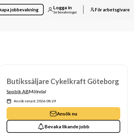
Logga in
kapa jobbevakning
För arbetsgivare
Se bevakningar
Butikssäljare Cykelkraft Göteborg
Spobik AB
Mölndal
Ansök senast: 2026-08-29
Ansök nu
Bevaka likande jobb