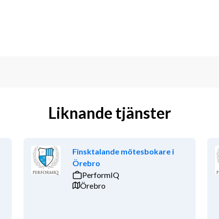
Liknande tjänster
Finsktalande mötesbokare i
Örebro
PerformIQ
Örebro