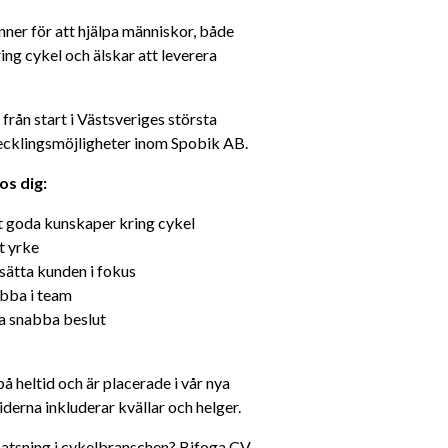
inner för att hjälpa människor, både 
ing cykel och älskar att leverera 
från start i Västsveriges största 
tvecklingsmöjligheter inom Spobik AB.
os dig:
t goda kunskaper kring cykel
t yrke
 sätta kunden i fokus
obba i team
ta snabba beslut
på heltid och är placerade i vår nya 
erna inkluderar kvällar och helger.
satsning i cykelbranschen? Bifoga CV 