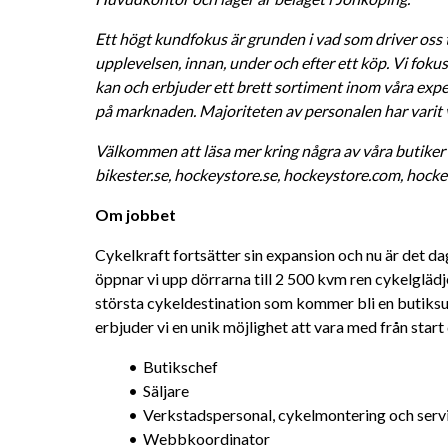
Ett högt kundfokus är grunden i vad som driver oss til
upplevelsen, innan, under och efter ett köp
.
 Vi foku
kan och erbjuder ett brett sortiment inom våra exp
på marknaden. Majoriteten av personalen har varit 
Välkommen att läsa mer kring några av våra butiker på
bikester.se, hockeystore.se, hockeystore.com, hock
Om jobbet 
Cykelkraft fortsätter sin expansion och nu är det da
öppnar vi upp dörrarna till 2 500 kvm ren cykelglädje
största cykeldestination som kommer bli en butiksup
erbjuder vi en unik möjlighet att vara med från start d
Butikschef
Säljare
Verkstadspersonal, cykelmontering och serv
Webbkoordinator