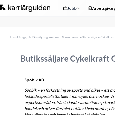
Jobb
Arbetsgivarp
Hem
Lediga jobb
Försäljning, marknad & kundservice
Butikssäljare Cykelkraf
Butikssäljare Cykelkraft
Spobik AB
Spobik
 – en förkortning av sports and bikes – ett m
ledande specialistbutiker inom cykel och hockey. Vi 
expertisområden, från ledande varumärken på markn
handel och driver flertalet butiker i hela norden, båd
Huvudkontor och lager är beläget i Jönköping.