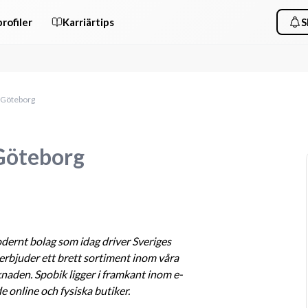
rofiler
Karriärtips
S
t Göteborg
 Göteborg
odernt bolag som idag driver Sveriges 
erbjuder ett brett sortiment inom våra 
aden. Spobik ligger i framkant inom e-
e online och fysiska butiker. 