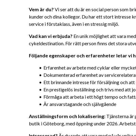
Vem är du?
 Vi ser att du är en social person som br
kunder och dina kollegor. Du har ett stort intresse kr
service i förstaklass, även i en stressig miljö.
Vad kan vi erbjuda?
 En unik möjlighet att vara med 
cykeldestination. För rätt person finns det stora u
Följande egenskaper och erfarenheter letar vi h
Erfarenhet av arbete med cyklar eller mycke
Dokumenterad erfarenhet av servicerelatera
Ett brinnande intresse för försäljning och att
En prestigelös inställning och trivs med att j
Förmåga att arbeta i ett högt tempo och fat
Är ansvarstagande och självgående
Anställningsform och lokalisering:
 Tjänsterna är 
butik i Göteborg, med öppning under 2026. Arbetstid
Intresserad?
 Är du redo att vara med på vår unika 