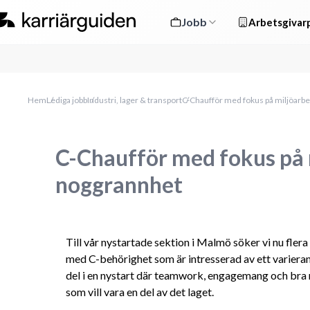
Jobb
Arbetsgivarp
Hem
Lediga jobb
Industri, lager & transport
C-Chaufför med fokus på miljöarb
C-Chaufför med fokus på 
noggrannhet
Till vår nystartade sektion i Malmö söker vi nu flera
med C-behörighet som är intresserad av ett varierand
del i en nystart där teamwork, engagemang och bra res
som vill vara en del av det laget.