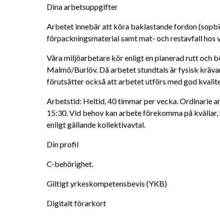
Dina arbetsuppgifter 
Arbetet innebär att köra baklastande fordon (sopbil
förpackningsmaterial samt mat- och restavfall hos 
Våra miljöarbetare kör enligt en planerad rutt och bö
Malmö/Burlöv. Då arbetet stundtals är fysisk krävande
förutsätter också att arbetet utförs med god kvalite
Arbetstid: Heltid, 40 timmar per vecka. Ordinarie ar
15:30. Vid behov kan arbete förekomma på kvällar, h
enligt gällande kollektivavtal.
Din profil 
C-behörighet. 
Giltigt yrkeskompetensbevis (YKB)
Digitalt förarkort