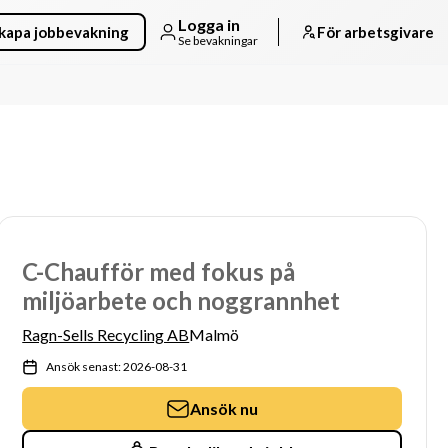
Logga in
kapa jobbevakning
För arbetsgivare
Se bevakningar
C-Chaufför med fokus på
miljöarbete och noggrannhet
Ragn-Sells Recycling AB
Malmö
Ansök senast: 2026-08-31
Ansök nu