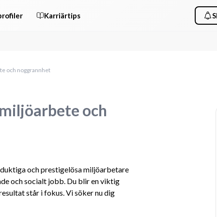
rofiler
Karriärtips
S
ete och noggrannhet
miljöarbete och
 duktiga och prestigelösa miljöarbetare 
e och socialt jobb. Du blir en viktig 
ultat står i fokus. Vi söker nu dig 