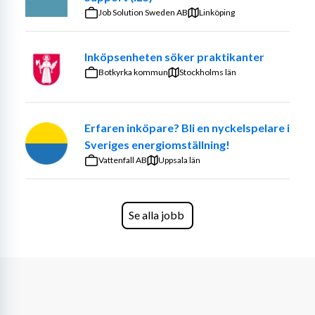
Job Solution Sweden AB
Linköping
Inköpsenheten söker praktikanter
Botkyrka kommun
Stockholms län
Erfaren inköpare? Bli en nyckelspelare i
Sveriges energiomställning!
Vattenfall AB
Uppsala län
Se alla jobb