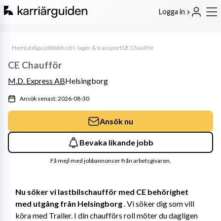
Logga in
Hem
Lediga jobb
Industri, lager & transport
CE Chaufför
CE Chaufför
M.D. Express AB
Helsingborg
Ansök senast: 2026-08-30
Ansök nu
Bevaka likande jobb
Få mejl med jobbannonser från arbetsgivaren.
Nu söker vi lastbilschaufför med CE behörighet 
med utgång från Helsingborg
 . Vi söker dig som vill 
köra med Trailer. I din chaufförs roll möter du dagligen 