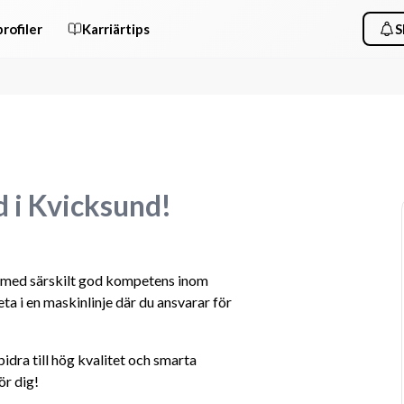
rofiler
Karriärtips
S
d i Kvicksund!
 med särskilt god kompetens inom 
eta i en maskinlinje där du ansvarar för 
idra till hög kvalitet och smarta 
ör dig!