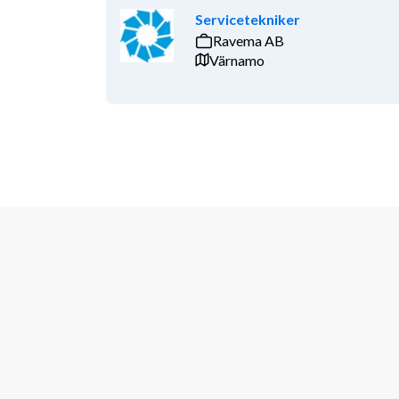
Servicetekniker
Ravema AB
Värnamo