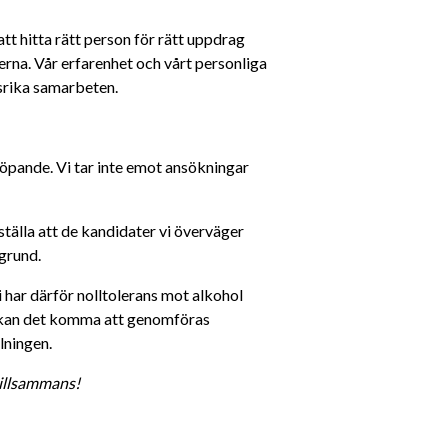
 hitta rätt person för rätt uppdrag 
na. Vår erfarenhet och vårt personliga 
srika samarbeten.
löpande. Vi tar inte emot ansökningar 
tälla att de kandidater vi överväger 
grund.
i har därför nolltolerans mot alkohol 
js kan det komma att genomföras 
lningen.
illsammans!