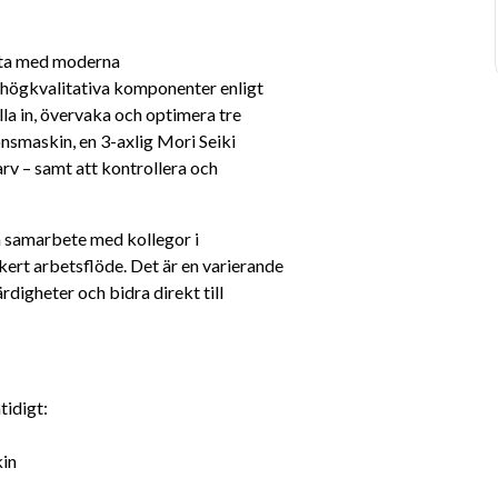
ta med moderna 
 högkvalitativa komponenter enligt 
lla in, övervaka och optimera tre 
nsmaskin, en 3-axlig Mori Seiki 
v – samt att kontrollera och 
 samarbete med kollegor i 
kert arbetsflöde. Det är en varierande 
rdigheter och bidra direkt till 
tidigt:
kin