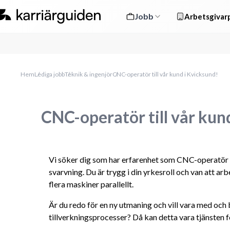
Jobb
Arbetsgivarp
Hem
Lediga jobb
Teknik & ingenjör
CNC-operatör till vår kund i Kvicksund!
CNC-operatör till vår kun
Vi söker dig som har erfarenhet som CNC-operatör
svarvning. Du är trygg i din yrkesroll och van att arb
flera maskiner parallellt.
Är du redo för en ny utmaning och vill vara med och b
tillverkningsprocesser? Då kan detta vara tjänsten f