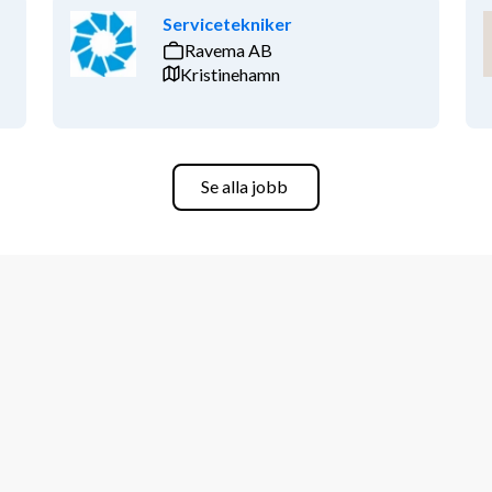
Servicetekniker
Ravema AB
Kristinehamn
Se alla jobb