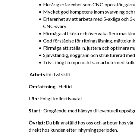
Flerårig erfarenhet som CNC-operatör, gärn
Mycket god kompetens inom svarvning och 
Erfarenhet av att arbeta med 5-axliga och 3-
CNC-svarv
Förmåga att köra och övervaka flera maskin
God förståelse för ritningsläsning, mätteknik
Förmåga att ställa in, justera och optimera m
Självständig, noggrann och strukturerad med 
Trivs i högt tempo och i samarbete med koll
 Arbetstid: 
två skift
Omfattning
 : Heltid
Lön
 : Enligt kollektivavtal
Start
 : Omgående, med hänsyn till eventuell uppsäg
Övrigt:
 Du blir anställd hos oss och arbetar hos vår 
direkt hos kunden efter inhyrningsperioden.