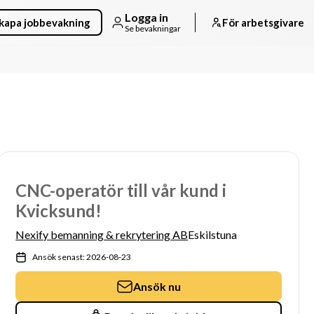
Logga in
kapa jobbevakning
För arbetsgivare
Se bevakningar
CNC-operatör till vår kund i
Kvicksund!
Nexify bemanning & rekrytering AB
Eskilstuna
Ansök senast: 2026-08-23
Ansök nu