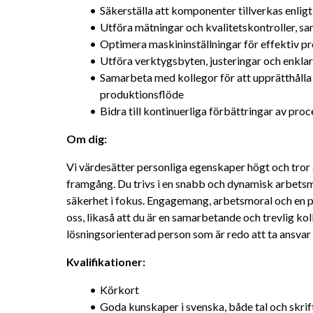
Säkerställa att komponenter tillverkas enligt
Utföra mätningar och kvalitetskontroller, s
Optimera maskininställningar för effektiv pr
Utföra verktygsbyten, justeringar och enkl
Samarbeta med kollegor för att upprätthålla e
produktionsflöde
Bidra till kontinuerliga förbättringar av pr
Om dig:
Vi värdesätter personliga egenskaper högt och tror att
framgång. Du trivs i en snabb och dynamisk arbetsmilj
säkerhet i fokus. Engagemang, arbetsmoral och en posi
oss, likaså att du är en samarbetande och trevlig ko
lösningsorienterad person som är redo att ta ansvar 
Kvalifikationer:
Körkort
Goda kunskaper i svenska, både tal och skrif