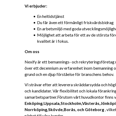
Vi erbjuder:
En heltidstjänst
Du får även ett förmånligt friskvårdsbidrag
En arbetsmiljö med goda utvecklingsmöjlighe
Möjlighet att arbeta för ett av de största för
kvalitet är i fokus.
Om oss
Nexify är ett bemannings- och rekryteringsföretag 
över ett decennium av erfarenhet inom bemanning och 
grund och en djup förståelse för branschens behov.
Vi strävar efter att leverera skräddarsydda och högk
och kandidater. Vår flexibilitet och lokala förankring 
samarbetspartner.Förutom vårt huvudkontor finns vi
Enköping,Uppsala,Stockholm,Västerås,Jönköping
Norrköping,Skövde,Borås, och Göteborg
 , vilk
närhet till våra kunder.