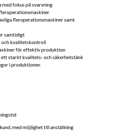
a med fokus på svarvning
fleroperationsmaskiner
axliga fleroperationsmaskiner samt 
er samtidigt
 och kvalitetskontroll
askiner för effektiv produktion
ett starkt kvalitets- och säkerhetstänk
egor i produktionen
ningstid
kund, med möjlighet till anställning 