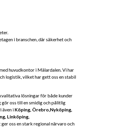
ter.
etagen i branschen, där säkerhet och 
med huvudkontor i Mälardalen. Vi har 
logistik, vilket har gett oss en stabil 
valitativa lösningar för både kunder 
gör oss till en smidig och pålitlig 
 även i 
Köping, Örebro,Nyköping, 
, Linköping, 
et ger oss en stark regional närvaro och 