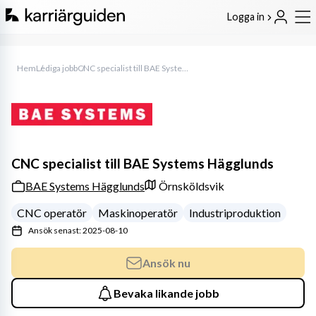
Logga in
Hem
Lediga jobb
CNC specialist till BAE Systems Hägglunds
CNC specialist till BAE Systems Hägglunds
BAE Systems Hägglunds
Örnsköldsvik
CNC operatör
Maskinoperatör
Industriproduktion
Ansök senast: 2025-08-10
Ansök nu
Bevaka likande jobb