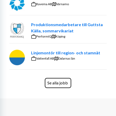
Ravema AB
Värnamo
En annan maskin är vår Toshiba, ett arborrverk som 
används vid bearbetning av skrov och större detaljer, 
maskinen kan bearbeta 18 m långa och 4 meter höga 
Produktionsmedarbetare till Guttsta
detaljer. En ytterligare maskin är vår SHW Uniforce 6 ett 
Källa, sommarvikariat
arborrverk som kan bearbeta 16 m långa och 4,1 meter 
PerformIQ
Köping
höga detaljer.
Linjemontör till region- och stamnät
Vattenfall AB
Dalarnas län
Rollen som CNC specialist vid våra stora maskiner 
innebär möjligheten att få ett attraktivt lönetillägg 
utöver grundlönen
.
 Vi erbjuder även flyttbidrag.
Se alla jobb
Den du är
Vi söker Dig som har god verkstadsvana och mångårig 
erfarenhet av programmering och styrning av CNC 