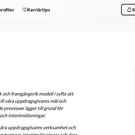
rofiler
Karriärtips
S
k och framgångsrik modell i syfte att 
ill våra uppdragsgivares mål och 
rocesser ligger till grund för 
och interimslösningar. 
 våra uppdragsgivares verksamhet och 
ryteringar, interimslösningar och dess 