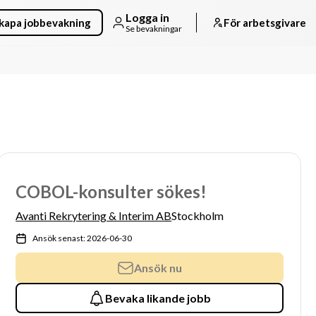
Logga in
kapa jobbevakning
För arbetsgivare
Se bevakningar
COBOL-konsulter sökes!
Avanti Rekrytering & Interim AB
Stockholm
Ansök senast: 2026-06-30
Ansök nu
Bevaka likande jobb