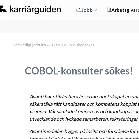
Jobb
Arbetsgivarp
Hem
Lediga jobb
Data & IT
COBOL-konsulter sökes!
COBOL-konsulter sökes!
Avanti har utifrån flera års erfarenhet skapat en uni
säkerställa rätt kandidater och kompetens kopplat t
visioner. Vår samlade kompetens och kundanpassade p
utvecklande och lyckade samarbeten, rekryteringar 
Avantimodellen bygger på insikt och förståelse för
bransch. Vi på Avanti har en tydlig vision om hur rek