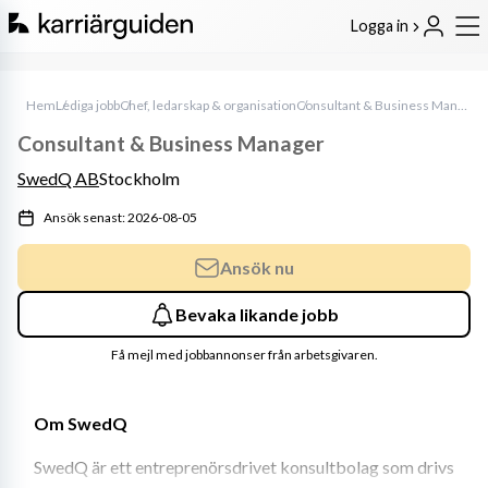
Logga in
Hem
Lediga jobb
Chef, ledarskap & organisation
Consultant & Business Manager
Consultant & Business Manager
SwedQ AB
Stockholm
Ansök senast: 2026-08-05
Ansök nu
Bevaka likande jobb
Få mejl med jobbannonser från arbetsgivaren.
Om SwedQ
SwedQ är ett entreprenörsdrivet konsultbolag som drivs 