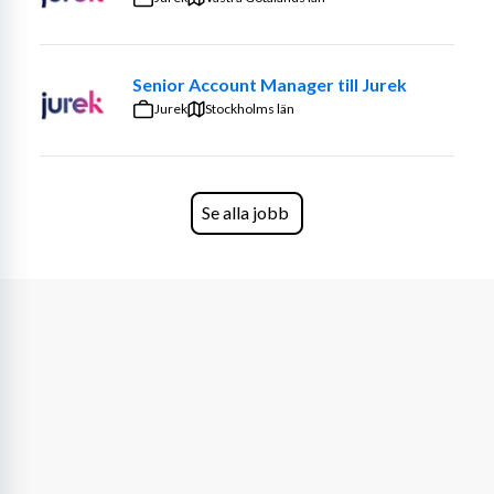
Vi söker en  till vårt managementteam i Stockholm. Den 
här rollen fokuserar på ledarskap, försäljning och 
Senior Account Manager till Jurek
affärsutveckling.
Jurek
Stockholms län
Som en nyckelperson i vårt ledningsteam kommer du att 
driva SwedQ:s tillväxt genom att expandera vårt nätverk 
av kunder, hantera konsultuppdrag och utveckla 
partnerskap. Du kommer att ha en aktiv roll i 
Se alla jobb
rekrytering, marknadsföring och affärsutveckling från 
grunden.
För att lyckas i denna roll krävs en entreprenöriell anda, 
ett framtidstänk och förmågan att ta initiativ. Du är en 
naturlig relationsbyggare med drivkraften att hjälpa 
SwedQ att växa och expandera.
Dina Ansvarsområden:
Kundförvärv & Relationer:
 Bygg och underhåll 