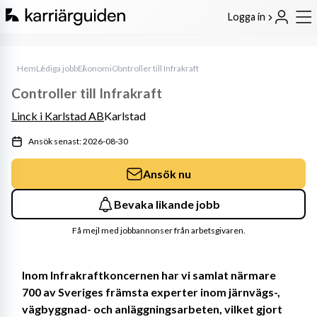
Logga in
Hem
Lediga jobb
Ekonomi
Controller till Infrakraft
Controller till Infrakraft
Linck i Karlstad AB
Karlstad
Ansök senast: 2026-08-30
Ansök nu
Bevaka likande jobb
Få mejl med jobbannonser från arbetsgivaren.
Inom Infrakraftkoncernen har vi samlat närmare 
700 av Sveriges främsta experter inom järnvägs-, 
vägbyggnad- och anläggningsarbeten, vilket gjort 