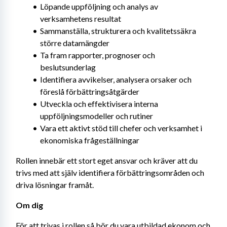
Löpande uppföljning och analys av 
verksamhetens resultat
Sammanställa, strukturera och kvalitetssäkra 
större datamängder
Ta fram rapporter, prognoser och 
beslutsunderlag
Identifiera avvikelser, analysera orsaker och 
föreslå förbättringsåtgärder
Utveckla och effektivisera interna 
uppföljningsmodeller och rutiner
Vara ett aktivt stöd till chefer och verksamhet i 
ekonomiska frågeställningar
Rollen innebär ett stort eget ansvar och kräver att du 
trivs med att själv identifiera förbättringsområden och 
driva lösningar framåt.
Om dig
För att trivas i rollen så bör du vara utbildad ekonom och 