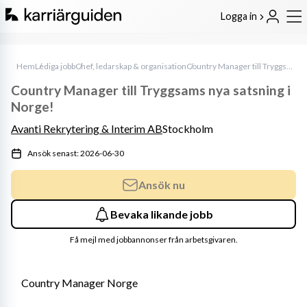
Logga in
Hem
Lediga jobb
Chef, ledarskap & organisation
Country Manager till Tryggsams nya satsning i Norge!
Country Manager till Tryggsams nya satsning i
Norge!
Avanti Rekrytering & Interim AB
Stockholm
Ansök senast: 2026-06-30
Ansök nu
Bevaka likande jobb
Få mejl med jobbannonser från arbetsgivaren.
Country Manager Norge