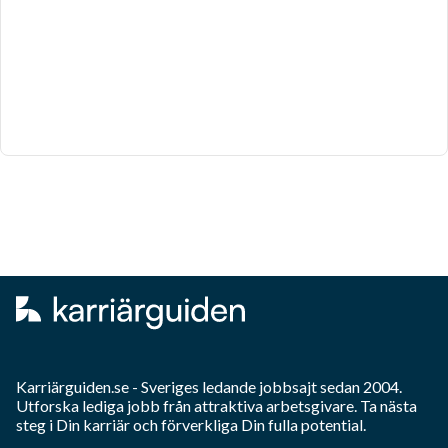
Karriärguiden.se - Sveriges ledande jobbsajt sedan 2004.
Utforska lediga jobb från attraktiva arbetsgivare. Ta nästa
steg i Din karriär och förverkliga Din fulla potential.