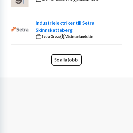
-Däcktvätt och förvaring
-Hantering av däck i lager/däckhotell
Industrielektriker till Setra
Vi söker dig som:
Skinnskatteberg
Setra Group
-Har ett högt arbetstempo och är fysiskt uthållig
Västmanlands län
-Gillar att jobba med händerna och har ett praktiskt 
handlag
Se alla jobb
-Är noggrann och ansvarsfull
-Trivs med att arbeta i team
-Behärskar svenska i tal
Meriterande:
-Tidigare erfarenhet av däckskifte
-Fordonsteknisk utbildning eller verkstadsvana