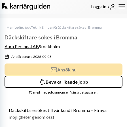
Logga in
Hem
Lediga jobb
Teknik & ingenjör
Däckskiftare sökes i Bromma
Däckskiftare sökes i Bromma
Aura Personal AB
Stockholm
Ansök senast: 2026-09-08
Ansök nu
Bevaka likande jobb
Få mejl med jobbannonser från arbetsgivaren.
Däckskiftare sökes till vår kund i Bromma – Få nya 
möjligheter genom oss!