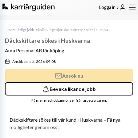
Logga in
Hem
Lediga jobb
Teknik & ingenjör
Däckskiftare sökes i Huskvarna
Däckskiftare sökes i Huskvarna
Aura Personal AB
Jönköping
Ansök senast: 2026-09-08
Ansök nu
Bevaka likande jobb
Få mejl med jobbannonser från arbetsgivaren.
Däckskiftare sökes till vår kund i Huskvarna – Få nya 
möjligheter genom oss!