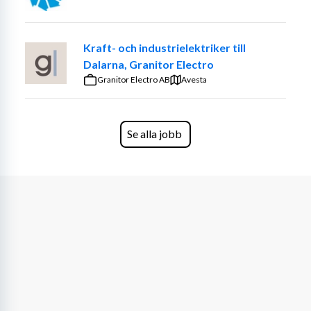
-Däcktvätt och förvaring
-Hantering av däck i lager/däckhotell
Kraft- och industrielektriker till
Vi söker dig som:
Dalarna, Granitor Electro
Granitor Electro AB
Avesta
-Har ett högt arbetstempo och är fysiskt uthållig
-Gillar att jobba med händerna och har ett praktiskt 
handlag
Se alla jobb
-Är noggrann och ansvarsfull
-Trivs med att arbeta i team
-Behärskar svenska i tal
Meriterande:
-Tidigare erfarenhet av däckskifte
-Fordonsteknisk utbildning eller verkstadsvana