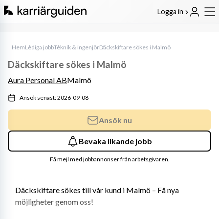
Logga in
Hem
Lediga jobb
Teknik & ingenjör
Däckskiftare sökes i Malmö
Däckskiftare sökes i Malmö
Aura Personal AB
Malmö
Ansök senast: 2026-09-08
Ansök nu
Bevaka likande jobb
Få mejl med jobbannonser från arbetsgivaren.
Däckskiftare sökes till vår kund i Malmö – Få nya 
möjligheter genom oss!