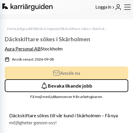
Logga in
Hem
Lediga jobb
Teknik & ingenjör
Däckskiftare sökes i Skärholmen
Däckskiftare sökes i Skärholmen
Aura Personal AB
Stockholm
Ansök senast: 2026-09-08
Ansök nu
Bevaka likande jobb
Få mejl med jobbannonser från arbetsgivaren.
Däckskiftare sökes till vår kund i Skärholmen – Få nya 
möjligheter genom oss!