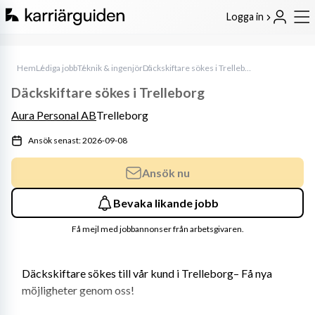
Logga in
Hem
Lediga jobb
Teknik & ingenjör
Däckskiftare sökes i Trelleborg
Däckskiftare sökes i Trelleborg
Aura Personal AB
Trelleborg
Ansök senast: 2026-09-08
Ansök nu
Bevaka likande jobb
Få mejl med jobbannonser från arbetsgivaren.
Däckskiftare sökes till vår kund i Trelleborg– Få nya 
möjligheter genom oss!