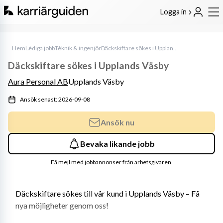
Logga in
Hem
Lediga jobb
Teknik & ingenjör
Däckskiftare sökes i Upplands Väsby
Däckskiftare sökes i Upplands Väsby
Aura Personal AB
Upplands Väsby
Ansök senast: 2026-09-08
Ansök nu
Bevaka likande jobb
Få mejl med jobbannonser från arbetsgivaren.
Däckskiftare sökes till vår kund i Upplands Väsby – Få 
nya möjligheter genom oss!