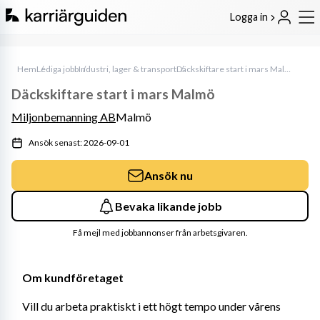
Logga in
Hem
Lediga jobb
Industri, lager & transport
Däckskiftare start i mars Malmö
Däckskiftare start i mars Malmö
Miljonbemanning AB
Malmö
Ansök senast: 2026-09-01
Ansök nu
Bevaka likande jobb
Få mejl med jobbannonser från arbetsgivaren.
Om kundföretaget
Vill du arbeta praktiskt i ett högt tempo under vårens 