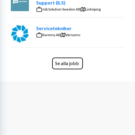
Support (ILS)
Job Solution Sweden AB
Linköping
Servicetekniker
Ravema AB
Värnamo
Se alla jobb