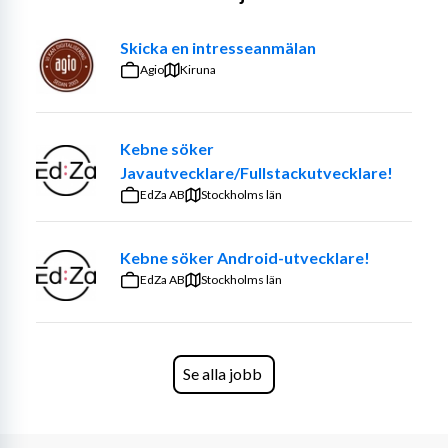
Bidra till uppsättning av infrastruktur för 
datahantering.
Skicka en intresseanmälan
Stötta teamet inom DevOps och automatiserade 
Agio
Kiruna
releaseprocesser.
Delta i agila arbetssätt och samarbeta i ett 
mindre team med stor grad av självständighet.
Kebne söker
Obligatoriska krav
Javautvecklare/Fullstackutvecklare!
EdZa AB
Stockholms län
Kunskap om Azure-infrastruktur för 
dataplattformar.
Kebne söker Android-utvecklare!
Goda kunskaper i Python.
EdZa AB
Erfarenhet av att sätta upp cloud-infrastruktur 
Stockholms län
för datateam.
Erfarenhet av Data Engineering och 
datamodellering.
Se alla jobb
Erfarenhet av implementering av Databricks.
Erfarenhet av automatiserade releaseprocesser 
och DevOps.