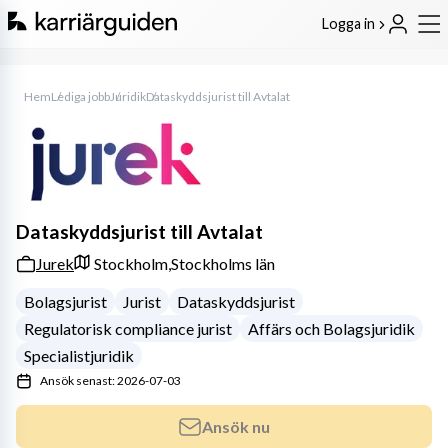
Logga in
Hem
Lediga jobb
Juridik
Dataskyddsjurist till Avtalat
Dataskyddsjurist till Avtalat
Jurek
Stockholm,
Stockholms län
Bolagsjurist
Jurist
Dataskyddsjurist
Regulatorisk compliance jurist
Affärs och Bolagsjuridik
Specialistjuridik
Ansök senast: 2026-07-03
Ansök nu