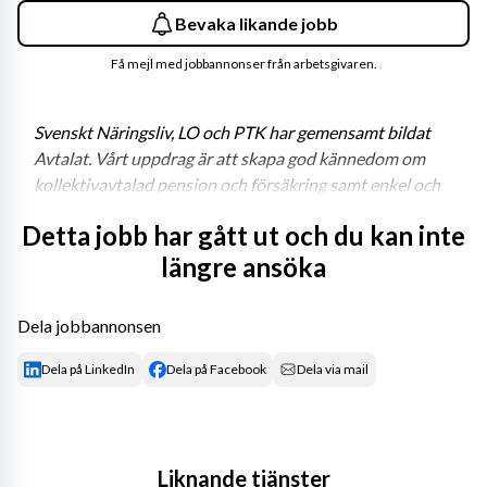
Bevaka likande jobb
Få mejl med jobbannonser från arbetsgivaren.
Svenskt Näringsliv, LO och PTK har gemensamt bildat 
Avtalat. Vårt uppdrag är att skapa god kännedom om 
kollektivavtalad pension och försäkring samt enkel och 
effektiv hantering för närmare fem miljoner arbetsgivare 
Detta jobb har gått ut och du kan inte
och anställda i privat sektor. Det är ett stort och viktigt 
längre ansöka
uppdrag. Vi har inget vinstintresse. Vi tillhandahåller 
information och tjänster kring pension och försäkring 
via kollektivavtalet – på ett ställe. Det gör vi för att alla 
Dela jobbannonsen
ska förstå och värdesätta dem, även innan de behövs. 
Sedan 1 februari 2026 ingår varumärkena Collectum och 
Dela på LinkedIn
Dela på Facebook
Dela via mail
Fora i Avtalats uppdrag inklusive administrationen av 
tjänstepensionen ITP och Avtalspension SAF-LO.
 Läs gärna mer om oss på 
avtalat.se
!
Liknande tjänster