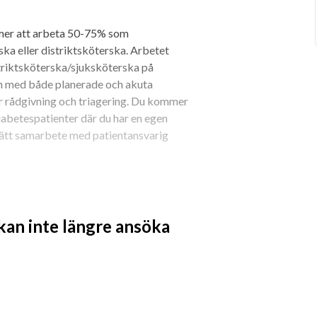
mer att arbeta 50-75% som 
 eller distriktsköterska. Arbetet 
riktsköterska/sjuksköterska på 
 med både planerade och akuta 
r rådgivning och triagering. Du kommer 
abetespatienter där du har en egen 
t tätt samarbete med patientansvarig 
tssköterska.
 kan inte längre ansöka
ården i Sverige efter din examen.
ft. Ytterligare språkkunskaper är 
etat med digitala vårdmöten är det 