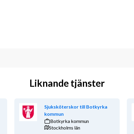
 ditt bemötande och värnar om att 
mot både kollegor och patienter.
ell bland annat skapad för att öka 
m sätter kvalitet och patientsäkerhet 
.
et för vårdcentralen inom nya verktyg, 
Liknande tjänster
ling av Krys digitala och fysiska vård.
h utbyter erfarenheter kring metoder 
Sjuksköterskor till Botkyrka
kommun
or med varierande föreläsningar 
Botkyrka kommun
gar.
Stockholms län
iga försäkringar.