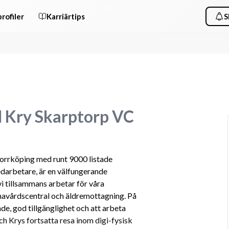
rofiler
Karriärtips
S
l Kry Skarptorp VC
Norrköping med runt 9000 listade 
arbetare, är en välfungerande 
i tillsammans arbetar för våra 
rnavårdscentral och äldremottagning. På 
e, god tillgänglighet och att arbeta 
h Krys fortsatta resa inom digi-fysisk 