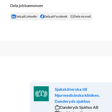
Du arbetar evidensbaserat, är professionell i
Dela jobbannonsen
sätta patienten först.
Du har god samarbetsförmåga och är lyhörd 
Dela på LinkedIn
Dela på Facebook
Dela via mail
Vi erbjuder dig
Möjlighet att jobba utifrån vår unika Kry-mod
tillgängligheten för våra patienter.
En vårdcentral med stort fokus på service, so
som högsta prioritet.
Förmånligt erbjudande för besök i Kry-appen
Involvering i det medicinska planeringsarbet
processer samt rutiner och riktlinjer.
En möjlighet att bidra till kontinuerlig utveck
Kollegor över hela landet som samarbetar oc
Sjuksköterska till
och medicinska fall.
Njurmedicinska kliniken,
Introduktionsdagar, digitala utbildningsveck
Danderyds sjukhus
kopplat till vården samt till specifika lanserin
Danderyds Sjukhus AB
Kollektivavtal, friskvårdsbidrag och förmånl