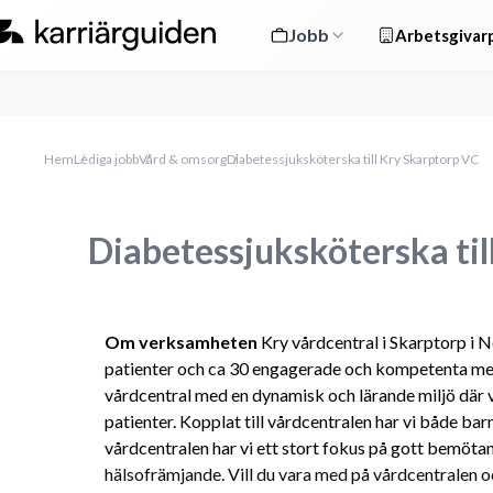
Jobb
Arbetsgivarp
Hem
Lediga jobb
Vård & omsorg
Diabetessjuksköterska till Kry Skarptorp VC
Diabetessjuksköterska til
Om verksamheten 
Kry vårdcentral i Skarptorp i 
patienter och ca 30 engagerade och kompetenta med
vårdcentral med en dynamisk och lärande miljö där v
patienter. Kopplat till vårdcentralen har vi både ba
vårdcentralen har vi ett stort fokus på gott bemötand
hälsofrämjande. Vill du vara med på vårdcentralen oc