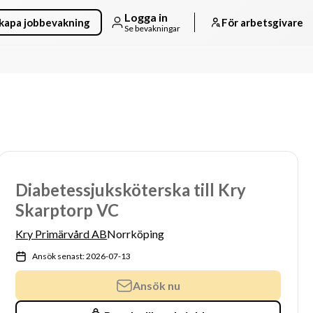
Logga in
kapa jobbevakning
För arbetsgivare
Se bevakningar
Diabetessjuksköterska till Kry
Skarptorp VC
Kry Primärvård AB
Norrköping
Ansök senast: 2026-07-13
Ansök nu