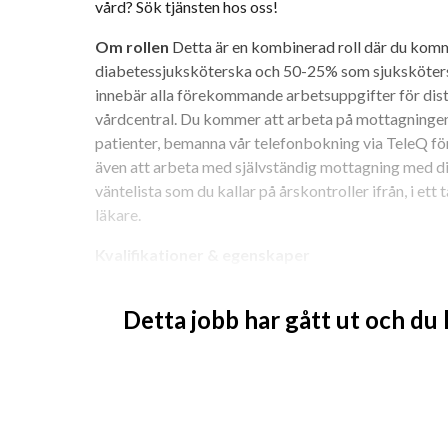
vård? Sök tjänsten hos oss!
Om rollen 
Detta är en kombinerad roll där du kom
diabetessjuksköterska och 50-25% som sjuksköterska
innebär alla förekommande arbetsuppgifter för dist
vårdcentral. Du kommer att arbeta på mottagningen
patienter, bemanna vår telefonbokning via TeleQ fö
även att arbeta med självständig mottagning med di
väntelista som du kallar på årskontroller ifrån, i et
läkare.
Kvalifikationer & egenskaper
Du är legitimerad sjuksköterska eller distrik
Detta jobb har gått ut och du
Du har vidareutbildning inom diabetes.
Du har tidigare yrkeserfarenhet från primärv
Goda kunskaper i svenska, både i tal och skri
meriterande.
Goda tekniska kunskaper, om du tidigare arb
meriterande.