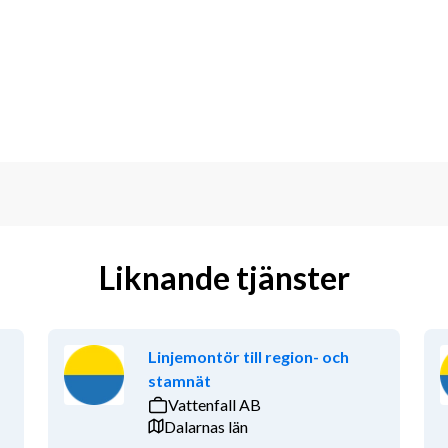
hanteringssystem (ex. PLM, Windchill).
hantering, gärna från teknikintensiva 
ldning eller motsvarande 
 och kvalitetsmedvetet. För att trivas i 
åga, ett öga för detaljer och en vana 
nshantering och digitala 
Liknande tjänster
chill och MS Office.
ontroll och regelefterlevnad.
9001:2015; kunskap om ECSS är 
Linjemontör till region- och
stamnät
ella projekt är ett stort plus.
Vattenfall AB
svenska och engelska, i tal och skrift.
Dalarnas län