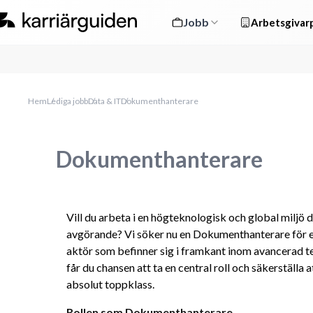
Jobb
Arbetsgivarp
Hem
Lediga jobb
Data & IT
Dokumenthanterare
Dokumenthanterare
Vill du arbeta i en högteknologisk och global miljö d
avgörande? Vi söker nu en Dokumenthanterare för et
aktör som befinner sig i framkant inom avancerad t
får du chansen att ta en central roll och säkerställa
absolut toppklass.
Rollen som Dokumenthanterare