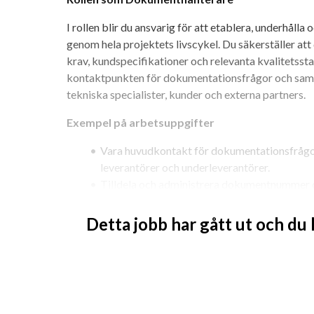
I rollen blir du ansvarig för att etablera, underhålla 
genom hela projektets livscykel. Du säkerställer att
krav, kundspecifikationer och relevanta kvalitetsst
kontaktpunkten för dokumentationsfrågor och samar
tekniska specialister, kunder och externa partners.
Exempel på arbetsuppgifter
Vara huvudkontakt för dokumentationsfrågor
leverantörer och underleverantörer.
Tilldela och administrera dokumentnummer o
Säkerställa korrekthet, tillgänglighet, spårb
dokumentationsdatabasen.
Detta jobb har gått ut och du
Definiera och kvalitetssäkra mallar, format o
Hantera distributionslistor och säkerställa a
enligt krav.
Ta emot, registrera och distribuera dokument 
korrekt granskningsprocess.