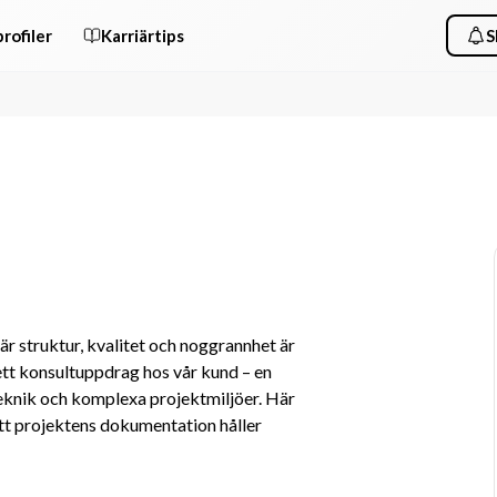
rofiler
Karriärtips
S
är struktur, kvalitet och noggrannhet är 
t konsultuppdrag hos vår kund – en 
eknik och komplexa projektmiljöer. Här 
 att projektens dokumentation håller 