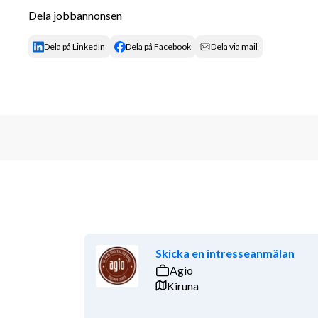
Ansvara för att driva och förvalta dokument
Dela jobbannonsen
Din bakgrund, erfarenhet och kompetens
Dela på LinkedIn
Dela på Facebook
Dela via mail
Vi söker dig som har gedigen erfarenhet av dokument
eller reglerade branscher. Du har en akademisk utbi
yrkeserfarenhet och är trygg i att arbeta strukturerat
rollen behöver du ha mycket god organisatorisk förm
vid att hantera många olika kontaktytor.
Du bör även ha:
Erfarenhet av dokumentstyrning, konfiguratio
dokumenthanteringssystem, exempelvis Wind
Förståelse för informationssäkerhet, exportk
Erfarenhet av kvalitetsstandarder som ISO 
Skicka en intresseanmälan
meriterande.
Agio
Erfarenhet från rymdindustrin eller internation
Kiruna
Förmåga att kommunicera obehindrat på både 
Du erbjuds