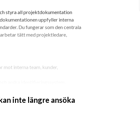
och styra all projekt­dokumentation 
 dokumentationen uppfyller interna 
andarder. Du fungerar som den centrala 
betar tätt med projektledare, 
 mot interna team, kunder, 
ch andra identifieringssystem.
arhet och informationssäkerhet i 
 kan inte längre ansöka
ch innehåll i dokument.
tt dokumentation levereras i tid och 
från externa parter och säkerställa 