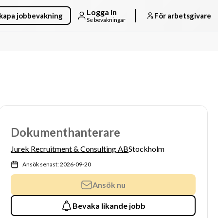
Logga in
kapa jobbevakning
För arbetsgivare
Se bevakningar
Dokumenthanterare
Jurek Recruitment & Consulting AB
Stockholm
Ansök senast: 2026-09-20
Ansök nu
Bevaka likande jobb