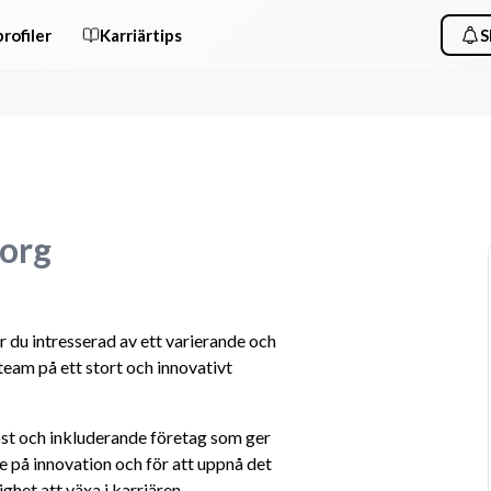
rofiler
Karriärtips
S
borg
r du intresserad av ett varierande och 
am på ett stort och innovativt 
löst och inkluderande företag som ger 
 på innovation och för att uppnå det 
ghet att växa i karriären.