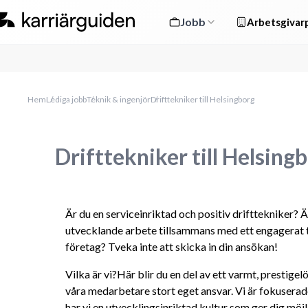
Jobb
Arbetsgivarp
Hem
Lediga jobb
Teknik & ingenjör
Drifttekniker till Helsingborg
Drifttekniker till Helsing
Är du en serviceinriktad och positiv drifttekniker? Ä
utvecklande arbete tillsammans med ett engagerat te
företag? Tveka inte att skicka in din ansökan! 
Vilka är vi?Här blir du en del av ett varmt, prestige
våra medarbetare stort eget ansvar. Vi är fokuserade
har vi en utvecklingsinriktad kultur som ger dig möjli