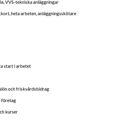
kyla, VVS-tekniska anläggningar 
ckkort, heta arbeten, anläggningsskötare 
ra start i arbetet
alön och friskvårdsbidrag
e företag
ch kurser