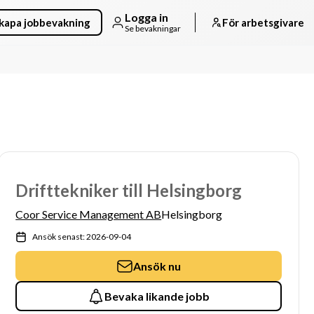
Logga in
kapa jobbevakning
För arbetsgivare
Se bevakningar
Drifttekniker till Helsingborg
Coor Service Management AB
Helsingborg
Ansök senast: 2026-09-04
Ansök nu
Bevaka likande jobb