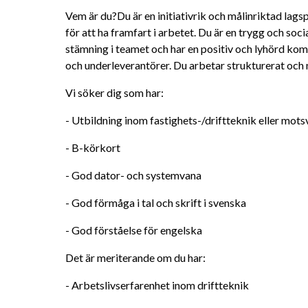
Vem är du?Du är en initiativrik och målinriktad lags
för att ha framfart i arbetet. Du är en trygg och soci
stämning i teamet och har en positiv och lyhörd k
och underleverantörer. Du arbetar strukturerat och 
Vi söker dig som har: 
- Utbildning inom fastighets-/driftteknik eller mot
- B-körkort 
- God dator- och systemvana
- God förmåga i tal och skrift i svenska 
- God förståelse för engelska
Det är meriterande om du har: 
- Arbetslivserfarenhet inom driftteknik 