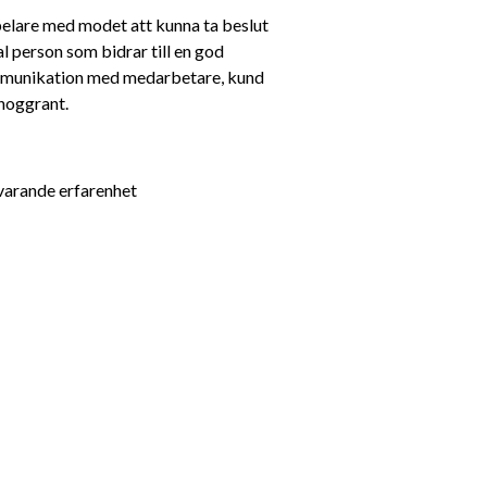
pelare med modet att kunna ta beslut 
al person som bidrar till en god 
ommunikation med medarbetare, kund 
noggrant. 
svarande erfarenhet