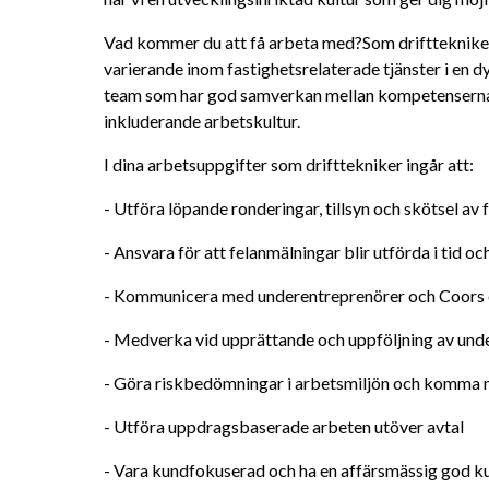
Vad kommer du att få arbeta med?Som drifttekniker
varierande inom fastighetsrelaterade tjänster i en d
team som har god samverkan mellan kompetenserna i
inkluderande arbetskultur.
I dina arbetsuppgifter som drifttekniker ingår att:
- Utföra löpande ronderingar, tillsyn och skötsel av 
- Ansvara för att felanmälningar blir utförda i tid 
- Kommunicera med underentreprenörer och Coors eg
- Medverka vid upprättande och uppföljning av unde
- Göra riskbedömningar i arbetsmiljön och komma me
- Utföra uppdragsbaserade arbeten utöver avtal
- Vara kundfokuserad och ha en affärsmässig god k