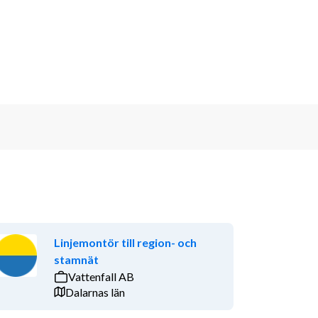
Linjemontör till region- och
stamnät
Vattenfall AB
Dalarnas län