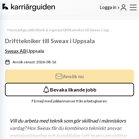
Logga in
Hem
Lediga jobb
Teknik & ingenjör
Drifttekniker till Sweax i Uppsala
Drifttekniker till Sweax i Uppsala
Sweax AB
Uppsala
Ansök senast: 2026-08-16
Ansök nu
Bevaka likande jobb
Få mejl med jobbannonser från arbetsgivaren.
Vill du arbeta med teknik som gör skillnad i människors 
vardag? Hos Sweax får du kombinera tekniskt ansvar, 
energioptimering och kunddialog i ett team som stöttar 