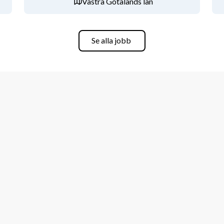
Västra Götalands län
LSS. Gruppbostäderna är moderna, 
er sig till. Vi arbetar enligt ledorden 
mande, helhetssyn och kontinuitet.
Se alla jobb
ill förnyelse och utveckla en omsorg med 
je steg på vägen till en meningsfull 
 hanterbar, begriplig och trygg.