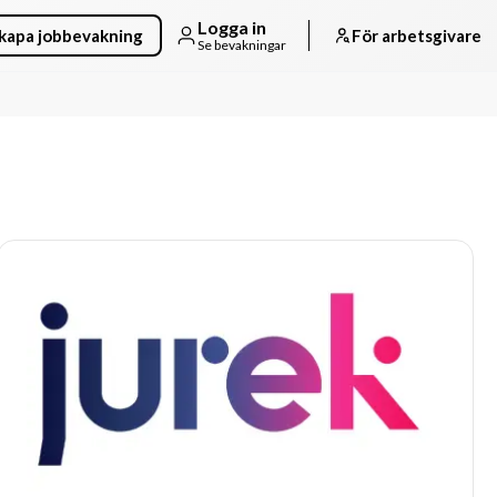
Logga in
kapa jobbevakning
För arbetsgivare
Se bevakningar