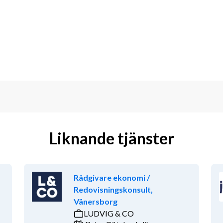
 samhällsnytta i fokus. Du får arbeta i 
gor och möjlighet att växa inom 
r placerad på vårt trevliga 
 Recruitment and Consulting och för 
konsult Matilda Thelin, 
ar via mail men du är varmt välkommen 
Liknande tjänster
gsfullhet!
Rådgivare ekonomi /
S. Adela Omsorg erbjuder hemtjänst 
Redovisningskonsult,
by och Järfälla. Vårt mål är att ge dig 
Vänersborg
 vara ett tryggt och bra stöd i din 
LUDVIG & CO
er baserat på varje individs behov. 