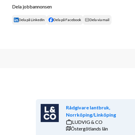
Dela jobbannonsen
Du erbjuds
En utvecklande roll i ett värderingsstyrt företag med
Dela på LinkedIn
Dela på Facebook
Dela via mail
en stabil och växande koncern med engagerade kolle
redovisning, controlling och rapportering. Tjänsten ä
huvudkontor i Stockholm.
I den här rekryteringen samarbetar Adela med Jurek
frågor kring tjänsten kontakta ansvarig rekryterings
matilda.thelin@jurek.se. Vi tar inte emot ansökning
med din ansökan via annonsen.
Om verksamheten
Vårt mål är att varje människa ska få uppleva menin
Rådgivare lantbruk,
AdelaGruppen består av Adela Omsorg och Adela LS
Norrköping/Linköping
och serviceinsatser i Stockholm, Solna, Sundbyberg, Tä
LUDVIG & CO
bästa tänkbara stöd i din vardag. Det gör vi genom att
Östergötlands län
vardag genom att vara lyhörda och utföra våra insats