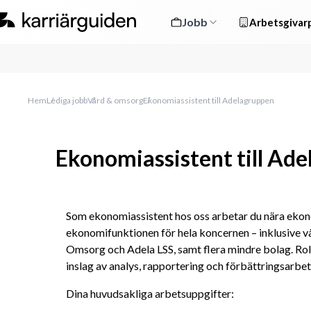
Jobb
Arbetsgivarp
Hem
Lediga jobb
Vård & omsorg
Ekonomiassistent till Adelagruppen
Ekonomiassistent till Ad
Som ekonomiassistent hos oss arbetar du nära ekonom
ekonomifunktionen för hela koncernen – inklusive v
Omsorg och Adela LSS, samt flera mindre bolag. Roll
inslag av analys, rapportering och förbättringsarbet
Dina huvudsakliga arbetsuppgifter: