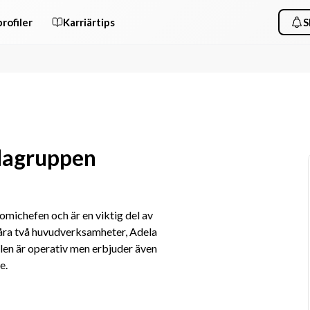
rofiler
Karriärtips
S
elagruppen
ichefen och är en viktig del av 
åra två huvudverksamheter, Adela 
en är operativ men erbjuder även 
e.