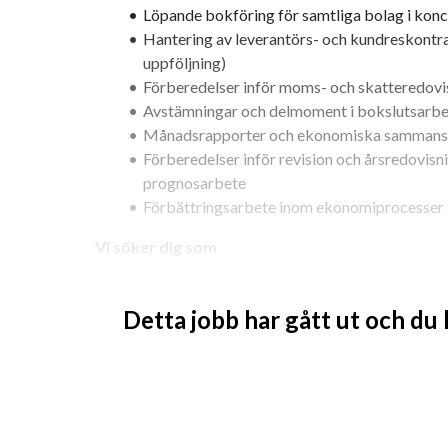
Löpande bokföring för samtliga bolag i kon
Hantering av leverantörs- och kundreskontra 
uppföljning)
Förberedelser inför moms- och skatteredovi
Avstämningar och delmoment i bokslutsarb
Månadsrapporter och ekonomiska sammanst
Förberedelser inför revision och årsredovisn
prognosarbete
Förbättringsarbete inom ekonomiprocesser
Vi söker dig som
Har en eftergymnasial utbildning inom ekonomi, exe
högskola eller universitet, samt tidigare erfarenhet f
Detta jobb har gått ut och du
kunskaper i Excel och det är meriterande om du har arb
behöver du ha mycket god kommunikativ förmåga på s
person är du strukturerad och noggrann, med en anal
inställning. Du tar gärna initiativ, tar ansvar för din
samarbeta i ett prestigelöst team.